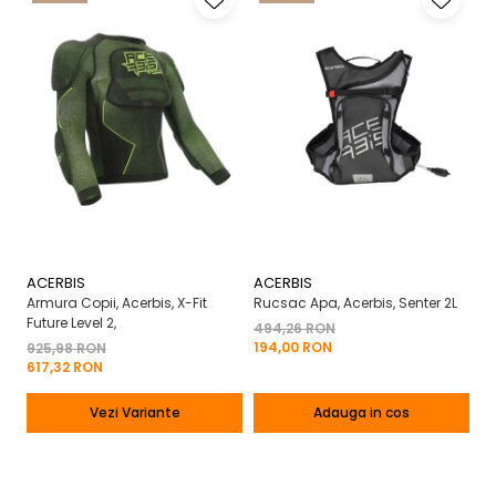
ACERBIS
ACERBIS
A
Armura Copii, Acerbis, X-Fit
Rucsac Apa, Acerbis, Senter 2L
Ma
Future Level 2,
X-
494,26 RON
194,00 RON
925,98 RON
2
617,32 RON
13
Vezi Variante
Adauga in cos