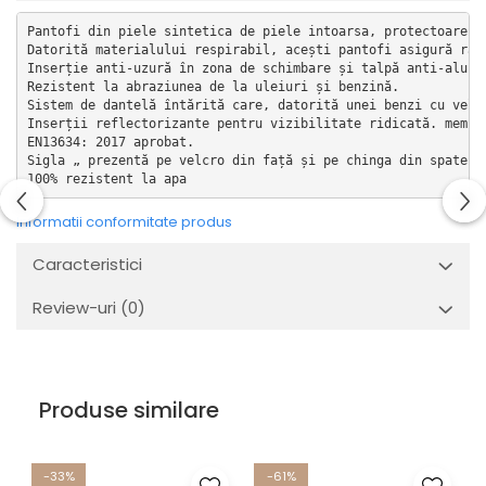
Pantofi din piele sintetica de piele intoarsa, protectoare si
Datorită materialului respirabil, acești pantofi asigură răco
Inserție anti-uzură în zona de schimbare și talpă anti-alunec
Rezistent la abraziunea de la uleiuri și benzină.

Sistem de dantelă întărită care, datorită unei benzi cu velcr
Inserții reflectorizante pentru vizibilitate ridicată. membra
EN13634: 2017 aprobat.

Sigla „ prezentă pe velcro din față și pe chinga din spate. L
100% rezistent la apa
Informatii conformitate produs
Caracteristici
Review-uri
(0)
Produse similare
-33%
-61%