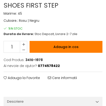
SHOES FIRST STEP
Marime
:
45
Culoare.
:
Rosu | Negru
1
IN STOC
Durata de livrare:
Stoc Depozit, Livrare 2-7 zile
Adauga in cos
Cod Produs:
3410-1978
Ai nevoie de ajutor?
0774578422
Adauga la Favorite
Cere informatii
Descriere