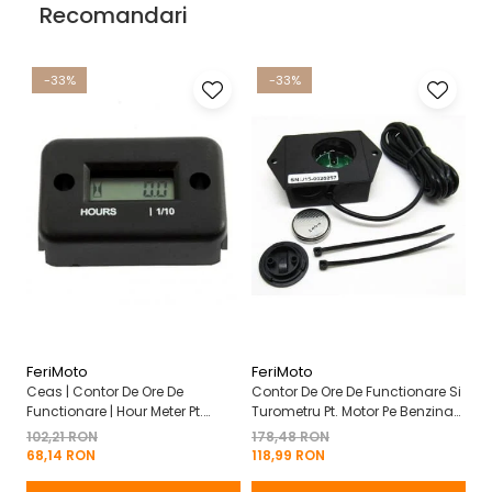
Recomandari
-33%
-33%
FeriMoto
FeriMoto
Fe
Ceas | Contor De Ore De
Contor De Ore De Functionare Si
Ce
Functionare | Hour Meter Pt.
Turometru Pt. Motor Pe Benzina
Fu
Motor Pe Benzina 2T | 4T
2T | 4T Cu Capac De Baterie
Cu
102,21 RON
178,48 RON
13
Mo
68,14 RON
118,99 RON
8