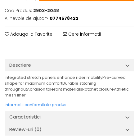
Cod Produs:
2903-2048
Ai nevoie de ajutor?
0774578422
Adauga la Favorite
Cere informatii
Descriere
Integrated stretch panels enhance rider mobilityPre-curved
shape for maximum comfortDurable stitching
throughoutAbrasion tolerant materialsRatchet closureAthletic
mesh liner
Informatii conformitate produs
Caracteristici
Review-uri
(0)