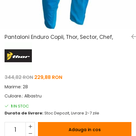
Pelerine de ploaie
Roti/Accesorii
Protectii
Ambreiaj
Rucsac/Borseta
Evacuare
Tricou / Geci / Termic
Cabluri si Conducte
Pantaloni Enduro Copii, Thor, Sector, Chef,
Uleiuri si Lubrifianti
Filtre
Suspensii
Transmisie
344,82 RON
229,88 RON
Tuning
Marime
:
28
Culoare.
:
Albastru
1
IN STOC
Durata de livrare:
Stoc Depozit, Livrare 2-7 zile
Adauga in cos