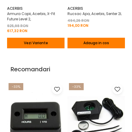
ACERBIS
ACERBIS
A
Armura Copii, Acerbis, X-Fit
Rucsac Apa, Acerbis, Senter 2L
Ma
Future Level 2,
X-
494,26 RON
194,00 RON
925,98 RON
2
617,32 RON
13
Vezi Variante
Adauga in cos
Recomandari
-33%
-33%