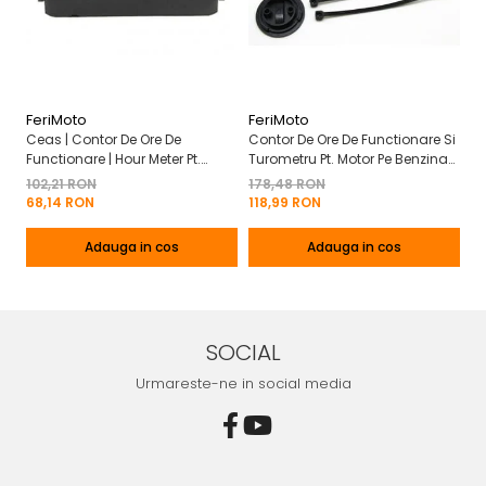
FeriMoto
FeriMoto
Fe
Ceas | Contor De Ore De
Contor De Ore De Functionare Si
Ce
Functionare | Hour Meter Pt.
Turometru Pt. Motor Pe Benzina
Fu
Motor Pe Benzina 2T | 4T
2T | 4T Cu Capac De Baterie
Cu
102,21 RON
178,48 RON
13
Mo
68,14 RON
118,99 RON
8
Adauga in cos
Adauga in cos
SOCIAL
Urmareste-ne in social media