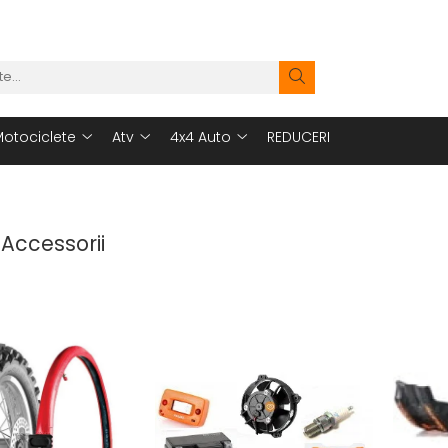
otociclete
Atv
4x4 Auto
REDUCERI
 Accessorii