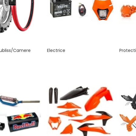
ubliss/Camere
Electrice
Protecti