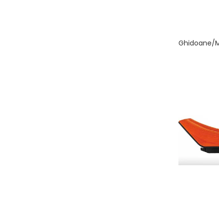
Transmisie
Tuning
Ghidoane/