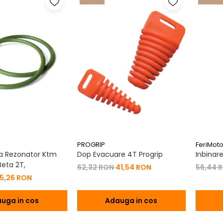
PROGRIP
FeriMot
a Rezonator Ktm
Dop Evacuare 4T Progrip
Inbinar
eta 2T,
62,32 RON
41,54 RON
56,44 
15,26 RON
uga in cos
Adauga in cos