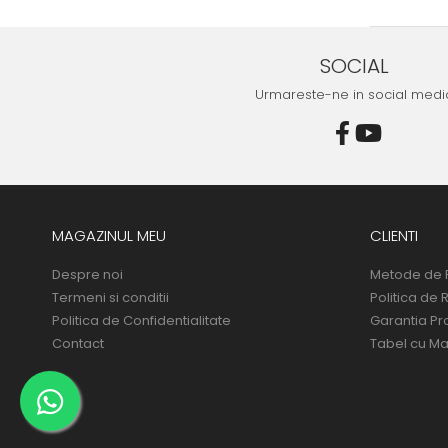
Transmisie
Tuning
SOCIAL
Urmareste-ne in social medi
MAGAZINUL MEU
CLIENTI
Despre noi
Metode de 
Termeni si conditii
Politica de 
Politica de Confidentialitate
Garantia Pr
Contact
Tabel cu Ma