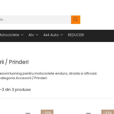
otociclete
Atv
4x4 Auto
REDUCERI
i / Prinderi
esorii tunning pentru motociclete enduro, strada si offroad.
ategoria Accesorii / Prinderi
-
3
din
3
produse
-33%
-33%