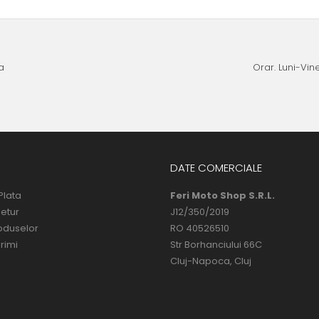
a
Orar. Luni-Vine
DATE COMERCIALE
Plata
Feri Moto Shop S.R.L.
Retur
J12/350/2019
oduselor
RO 40526510
rimi
Str Borhanciului 66C
Cluj-Napoca, Cluj