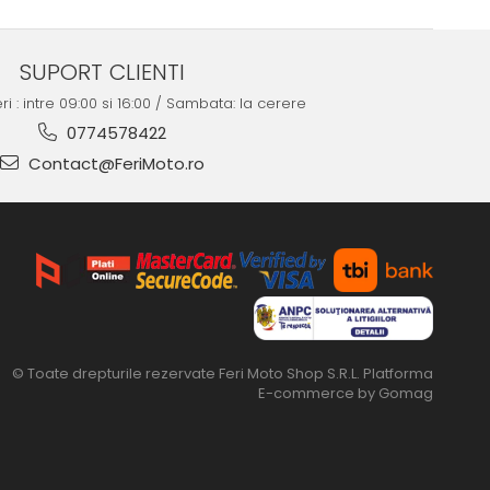
SUPORT CLIENTI
ri : intre 09:00 si 16:00 / Sambata: la cerere
0774578422
Contact@FeriMoto.ro
© Toate drepturile rezervate Feri Moto Shop S.R.L.
Platforma
E-commerce by Gomag