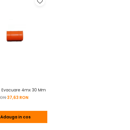
o
e Evacuare 4mx 30 Mm
RON
37,63 RON
Adauga in cos