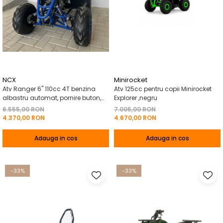
Pelerine de ploaie
Roti/Accesorii
Protectii
Ambreiaj
Rucsac/Borseta
Evacuare
Tricou / Geci / Termic
Cabluri si Conducte
Uleiuri si Lubrifianti
NCX
Minirocket
Filtre
Atv Ranger 6" 110cc 4T benzina
Atv 125cc pentru copii Minirocket
Suspensii
albastru automat, pornire buton,
Explorer ,negru
Marsalier
6.555,00 RON
7.005,00 RON
Transmisie
4.370,00 RON
4.670,00 RON
Tuning
Adauga in cos
Adauga in cos
-33%
-33%