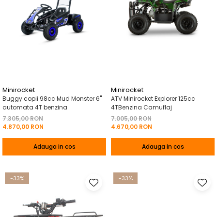
Minirocket
Minirocket
Buggy copii 98cc Mud Monster 6"
ATV Minirocket Explorer 125cc
automata 4T benzina
4TBenzina Camuflaj
7.305,00 RON
7.005,00 RON
4.870,00 RON
4.670,00 RON
Adauga in cos
Adauga in cos
-33%
-33%