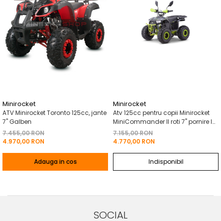
Minirocket
Minirocket
ATV Minirocket Toronto 125cc, jante
Atv 125cc pentru copii Minirocket
7" Galben
MiniCommander II roti 7" pornire la
buton
7.455,00 RON
7.155,00 RON
4.970,00 RON
4.770,00 RON
Adauga in cos
Indisponibil
SOCIAL