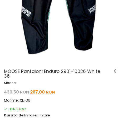
Pelerine de ploaie
Roti/Accesorii
Protectii
Ambreiaj
Rucsac/Borseta
Evacuare
Tricou / Geci / Termic
Cabluri si Conducte
Uleiuri si Lubrifianti
Filtre
Suspensii
Transmisie
Tuning
MOOSE Pantaloni Enduro 2901-10026 White
36
Moose
430,50 RON
287,00 RON
Marime
:
XL-36
2
IN STOC
Durata de livrare:
1-2 zile