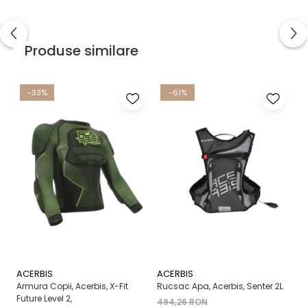
Produse similare
-33%
-61%
ACERBIS
ACERBIS
A
Armura Copii, Acerbis, X-Fit
Rucsac Apa, Acerbis, Senter 2L
Ma
Future Level 2,
X-
494,26 RON