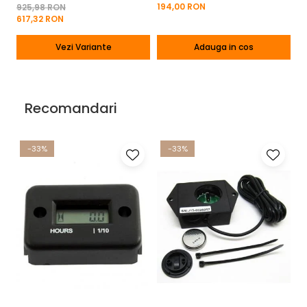
194,00 RON
925,98 RON
2
617,32 RON
13
Vezi Variante
Adauga in cos
Recomandari
-33%
-33%