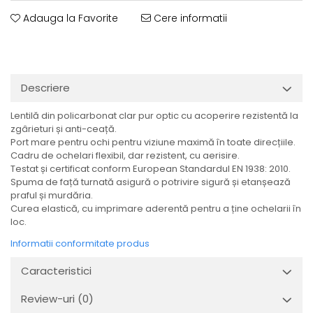
Adauga la Favorite
Cere informatii
Descriere
Lentilă din policarbonat clar pur optic cu acoperire rezistentă la
zgârieturi și anti-ceață.
Port mare pentru ochi pentru viziune maximă în toate direcțiile.
Cadru de ochelari flexibil, dar rezistent, cu aerisire.
Testat și certificat conform European Standardul EN 1938: 2010.
Spuma de față turnată asigură o potrivire sigură și etanșează
praful și murdăria.
Curea elastică, cu imprimare aderentă pentru a ține ochelarii în
loc.
Informatii conformitate produs
Caracteristici
Review-uri
(0)