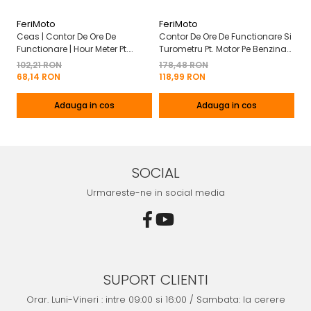
FeriMoto
FeriMoto
Fe
Ceas | Contor De Ore De
Contor De Ore De Functionare Si
Ce
Functionare | Hour Meter Pt.
Turometru Pt. Motor Pe Benzina
Fu
Motor Pe Benzina 2T | 4T
2T | 4T Cu Capac De Baterie
Cu
102,21 RON
178,48 RON
13
Mo
68,14 RON
118,99 RON
8
Adauga in cos
Adauga in cos
SOCIAL
Urmareste-ne in social media
SUPORT CLIENTI
Orar. Luni-Vineri : intre 09:00 si 16:00 / Sambata: la cerere