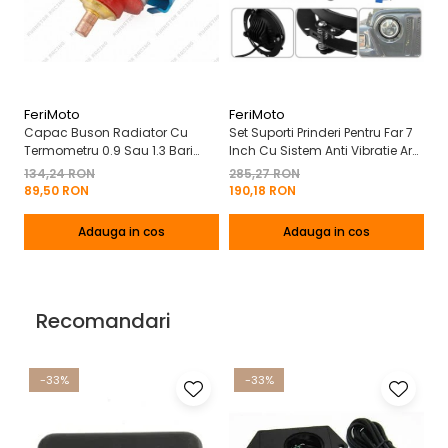
FeriMoto
FeriMoto
Fe
Capac Buson Radiator Cu
Set Suporti Prinderi Pentru Far 7
Ce
Termometru 0.9 Sau 1.3 Bari
Inch Cu Sistem Anti Vibratie Arc
4 
Nissan Suzuki Mercedes
| Cantitate Set
134,24 RON
285,27 RON
2
Mitsubishi Etc
89,50 RON
190,18 RON
1
Adauga in cos
Adauga in cos
Recomandari
-33%
-33%