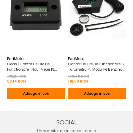
FeriMoto
FeriMoto
Fe
Ceas | Contor De Ore De
Contor De Ore De Functionare Si
Ce
Functionare | Hour Meter Pt.
Turometru Pt. Motor Pe Benzina
Fu
Motor Pe Benzina 2T | 4T
2T | 4T Cu Capac De Baterie
Cu
102,21 RON
178,48 RON
13
Mo
68,14 RON
118,99 RON
8
Adauga in cos
Adauga in cos
SOCIAL
Urmareste-ne in social media