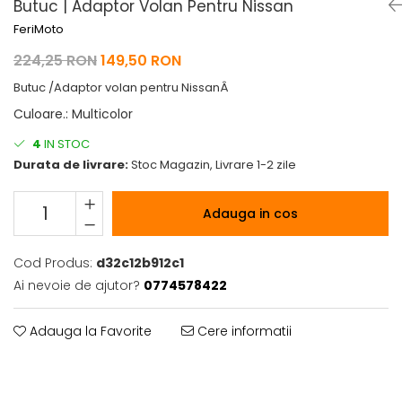
Butuc | Adaptor Volan Pentru Nissan
Pelerine de ploaie
Roti/Accesorii
FeriMoto
Protectii
Ambreiaj
224,25 RON
149,50 RON
Rucsac/Borseta
Evacuare
Butuc /Adaptor volan pentru NissanÂ
Tricou / Geci / Termic
Cabluri si Conducte
Culoare.
:
Multicolor
Uleiuri si Lubrifianti
4
IN STOC
Filtre
Durata de livrare:
Stoc Magazin, Livrare 1-2 zile
Suspensii
Transmisie
Adauga in cos
Tuning
Cod Produs:
d32c12b912c1
Ai nevoie de ajutor?
0774578422
Adauga la Favorite
Cere informatii