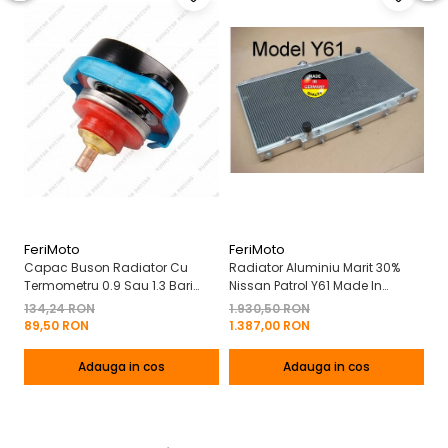
FeriMoto
FeriMoto
Ni
Capac Buson Radiator Cu
Radiator Aluminiu Marit 30%
Ra
Termometru 0.9 Sau 1.3 Bari
Nissan Patrol Y61 Made In
Sw
Nissan Suzuki Mercedes
Germany
Ni
134,24 RON
1.930,50 RON
2.
Mitsubishi Etc
G
89,50 RON
1.387,00 RON
1.
Adauga in cos
Adauga in cos