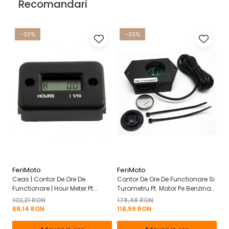
Recomandari
-33%
-33%
FeriMoto
FeriMoto
Fe
Ceas | Contor De Ore De
Contor De Ore De Functionare Si
Ce
Functionare | Hour Meter Pt.
Turometru Pt. Motor Pe Benzina
Fu
Motor Pe Benzina 2T | 4T
2T | 4T Cu Capac De Baterie
Cu
102,21 RON
178,48 RON
13
Mo
68,14 RON
118,99 RON
8