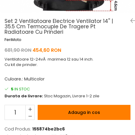
Pelerine de ploaie
Roti/Accesorii
Protectii
Ambreiaj
Set 2 Ventilatoare Electrice Ventilator 14'' |
Rucsac/Borseta
Evacuare
35.5 Cm Termocuple De Tragere Pt
Tricou / Geci / Termic
Cabluri si Conducte
Radiatoare Cu Prinderi
Uleiuri si Lubrifianti
FeriMoto
Filtre
681,90 RON
454,60 RON
Suspensii
Ventilatoare 12-24vÂ marimea 12 sau 14 inch.
Cu kit de prinder.
Transmisie
Tuning
Culoare.
:
Multicolor
5
IN STOC
Durata de livrare:
Stoc Magazin, Livrare 1-2 zile
Adauga in cos
Cod Produs:
155874be2bc6