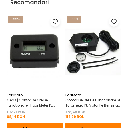
Recomandari
-33%
-33%
FeriMoto
FeriMoto
Fe
Ceas | Contor De Ore De
Contor De Ore De Functionare Si
Ce
Functionare | Hour Meter Pt.
Turometru Pt. Motor Pe Benzina
Fu
Motor Pe Benzina 2T | 4T
2T | 4T Cu Capac De Baterie
Cu
102,21 RON
178,48 RON
13
Mo
68,14 RON
118,99 RON
8