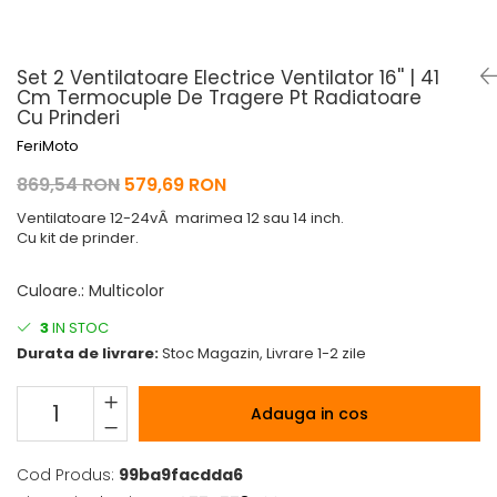
Pelerine de ploaie
Roti/Accesorii
Protectii
Ambreiaj
Set 2 Ventilatoare Electrice Ventilator 16'' | 41
Rucsac/Borseta
Evacuare
Cm Termocuple De Tragere Pt Radiatoare
Tricou / Geci / Termic
Cabluri si Conducte
Cu Prinderi
Uleiuri si Lubrifianti
FeriMoto
Filtre
869,54 RON
579,69 RON
Suspensii
Ventilatoare 12-24vÂ marimea 12 sau 14 inch.
Cu kit de prinder.
Transmisie
Tuning
Culoare.
:
Multicolor
3
IN STOC
Durata de livrare:
Stoc Magazin, Livrare 1-2 zile
Adauga in cos
Cod Produs:
99ba9facdda6