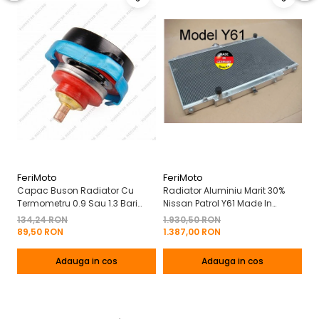
FeriMoto
FeriMoto
Ni
Capac Buson Radiator Cu
Radiator Aluminiu Marit 30%
Ra
Termometru 0.9 Sau 1.3 Bari
Nissan Patrol Y61 Made In
Sw
Nissan Suzuki Mercedes
Germany
Ni
134,24 RON
1.930,50 RON
2.
Mitsubishi Etc
G
89,50 RON
1.387,00 RON
1.
Adauga in cos
Adauga in cos