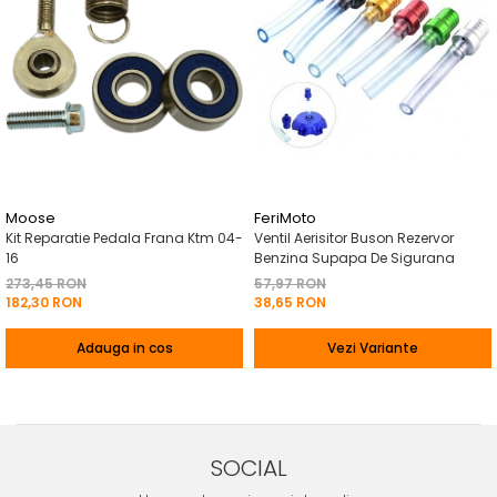
Pelerine de ploaie
Roti/Accesorii
Protectii
Ambreiaj
Rucsac/Borseta
Evacuare
Tricou / Geci / Termic
Cabluri si Conducte
Uleiuri si Lubrifianti
Filtre
Suspensii
Moose
FeriMoto
Kit Reparatie Pedala Frana Ktm 04-
Ventil Aerisitor Buson Rezervor
Transmisie
16
Benzina Supapa De Sigurana
Tuning
273,45 RON
57,97 RON
182,30 RON
38,65 RON
Adauga in cos
Vezi Variante
SOCIAL