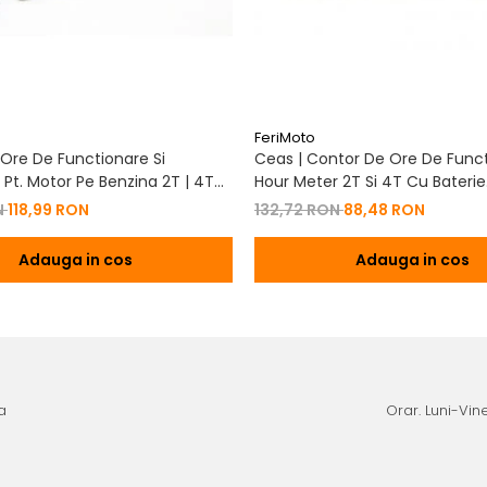
FeriMoto
Ore De Functionare Si
Ceas | Contor De Ore De Funct
Pt. Motor Pe Benzina 2T | 4T
Hour Meter 2T Si 4T Cu Baterie
De Baterie
Schimbabila Pt. Motor Pe Benzi
N
118,99 RON
132,72 RON
88,48 RON
Adauga in cos
Adauga in cos
a
Orar. Luni-Vine