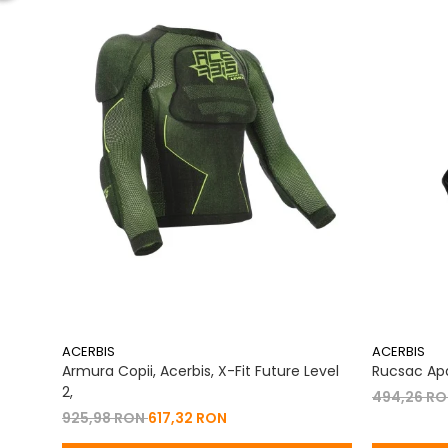
ACERBIS
ACERBIS
Armura Copii, Acerbis, X-Fit Future Level
Rucsac Apa
2,
494,26 R
925,98 RON
617,32 RON