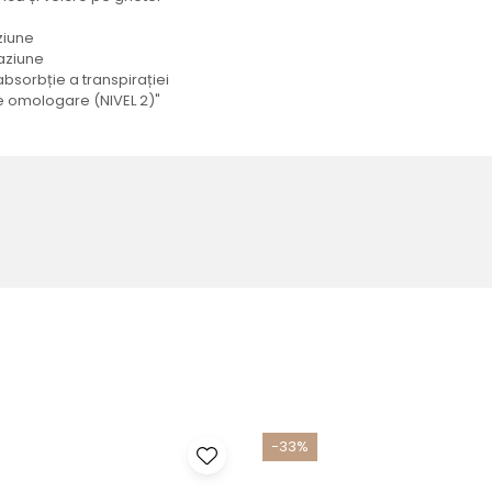
aziune
raziune
absorbție a transpirației
de omologare (NIVEL 2)"
-33%