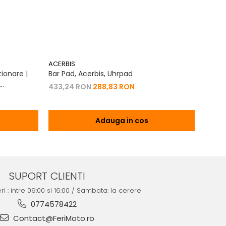
ACERBIS
ACERB
ionare |
Bar Pad, Acerbis, Uhrpad
Conto
Vibrat
433,24 RON
288,83 RON
na 2T | 4T
200,
Adauga in cos
SUPORT CLIENTI
ri : intre 09:00 si 16:00 / Sambata: la cerere
0774578422
Contact@FeriMoto.ro