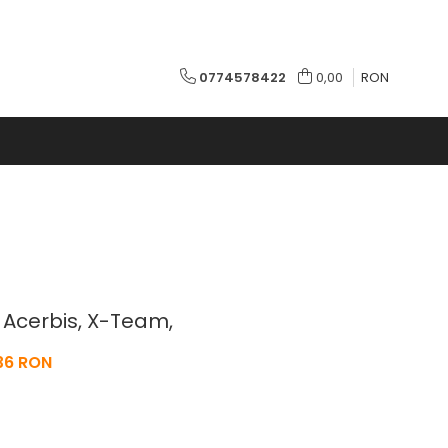
0774578422
0,00
RON
 Acerbis, X-Team,
36 RON