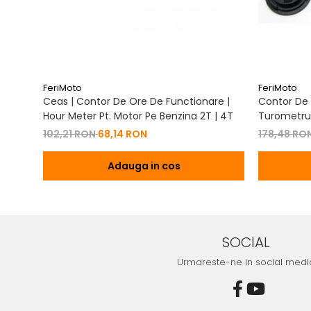
FeriMoto
FeriMoto
Ceas | Contor De Ore De Functionare |
Contor De 
Hour Meter Pt. Motor Pe Benzina 2T | 4T
Turometru 
Cu Capac 
102,21 RON
68,14 RON
178,48 RO
Adauga in cos
SOCIAL
Urmareste-ne in social medi