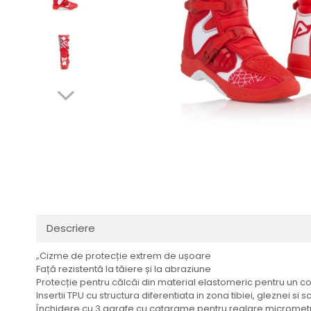
Casca Enduro
Ghidoane/Mansoane
Huse Moto / ATV
Buggy
Volan / Adaptor
Cizme / Sosete
Plastice
Scule Service
Combo Echipamente
Cadru
Standere
Genti
Sistem de Frane
Manusi
Sa / Husa de Sa
Ochelari Enduro
Piese Motor
Pantaloni
Sistem de Racire
Pelerine de ploaie
Roti/Accesorii
Distribuie
pe
Protectii
Ambreiaj
Facebook
Rucsac/Borseta
Evacuare
Descriere
Tricou / Geci / Termic
Cabluri si Conducte
„Cizme de protecție extrem de ușoare
Uleiuri si Lubrifianti
Față rezistentă la tăiere și la abraziune
Filtre
Protecție pentru călcâi din material elastomeric pentru un con
Insertii TPU cu structura diferentiata in zona tibiei, gleznei 
Suspensii
Închidere cu 3 agrafe cu catarame pentru reglare micrometr