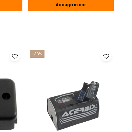
Adauga in cos
-33%
-17