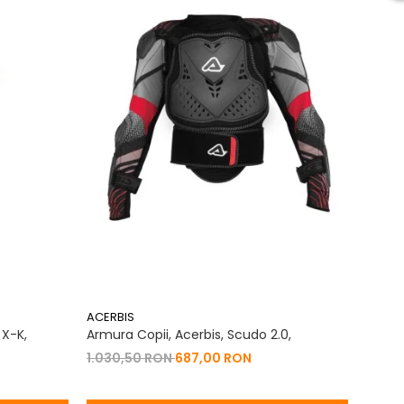
ACERBIS
ACERB
 X-K,
Armura Copii, Acerbis, Scudo 2.0,
Geaca
2.0,
1.030,50 RON
687,00 RON
684,