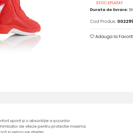
STOC EPUIZAT
Durata de livrare:
St
Cod Produs:
002299
Adauga la Favori
fort sporit și o absorbție a șocurilor
si schimbator de viteze pentru protectie maxima
ică și velcro pe gheter