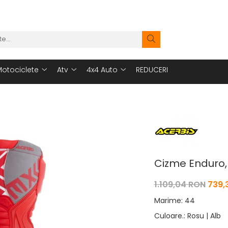
otociclete
Atv
4x4 Auto
REDUCERI
Cizme Enduro,
1.109,04 RON
739,
Marime
:
44
Culoare.
:
Rosu | Alb