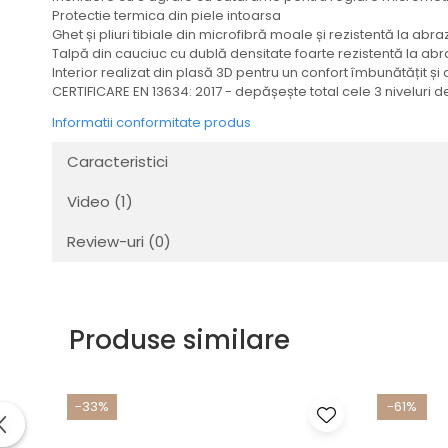
Transmisie
Protectie termica din piele intoarsa
Ghet și pliuri tibiale din microfibră moale și rezistentă la abr
Tuning
Talpă din cauciuc cu dublă densitate foarte rezistentă la ab
Interior realizat din plasă 3D pentru un confort îmbunătățit și 
CERTIFICARE EN 13634: 2017 - depășește total cele 3 niveluri 
Informatii conformitate produs
Caracteristici
Video
(1)
Review-uri
(0)
Produse similare
-33%
-61%