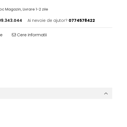
oc Magazin, Livrare 1-2 zile
9.343.044
Ai nevoie de ajutor?
0774578422
te
Cere informatii