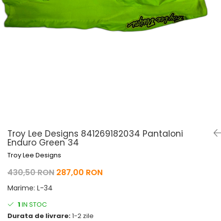
Pelerine de ploaie
Roti/Accesorii
Protectii
Ambreiaj
Rucsac/Borseta
Evacuare
Tricou / Geci / Termic
Cabluri si Conducte
Uleiuri si Lubrifianti
Filtre
Suspensii
Transmisie
Tuning
Troy Lee Designs 841269182034 Pantaloni
Enduro Green 34
Troy Lee Designs
430,50 RON
287,00 RON
Marime
:
L-34
1
IN STOC
Durata de livrare:
1-2 zile