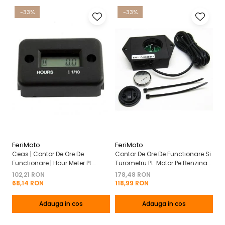
-33%
-33%
FeriMoto
FeriMoto
Fe
Ceas | Contor De Ore De
Contor De Ore De Functionare Si
Ce
Functionare | Hour Meter Pt.
Turometru Pt. Motor Pe Benzina
Fu
Motor Pe Benzina 2T | 4T
2T | 4T Cu Capac De Baterie
Cu
102,21 RON
178,48 RON
13
Mo
68,14 RON
118,99 RON
8
Adauga in cos
Adauga in cos