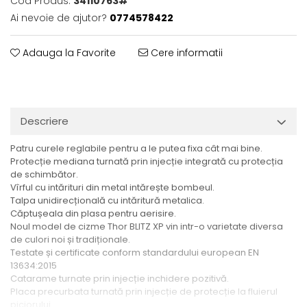
Cod Produs:
34110763#
Ai nevoie de ajutor?
0774578422
Adauga la Favorite
Cere informatii
Descriere
Patru curele reglabile pentru a le putea fixa cât mai bine.
Protecție mediana turnată prin injecție integrată cu protecția
de schimbător.
Vîrful cu intărituri din metal intărește bombeul.
Talpa unidirecțională cu intăritură metalica.
Căptușeala din plasa pentru aerisire.
Noul model de cizme Thor BLITZ XP vin intr-o varietate diversa
de culori noi și tradiționale.
Testate și certificate conform standardului european EN
13634:2015
Catarame turnate prin injecție inchidere pozitivă.
Placa precurbata turnată prin injecție de protecție la fluierul
piciorului.