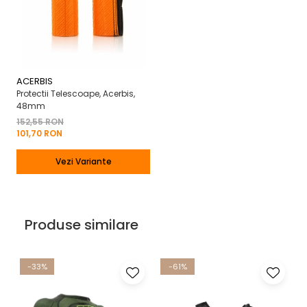
ACERBIS
Protectii Telescoape, Acerbis,
48mm
152,55 RON
101,70 RON
Vezi Variante
Produse similare
-33%
-61%