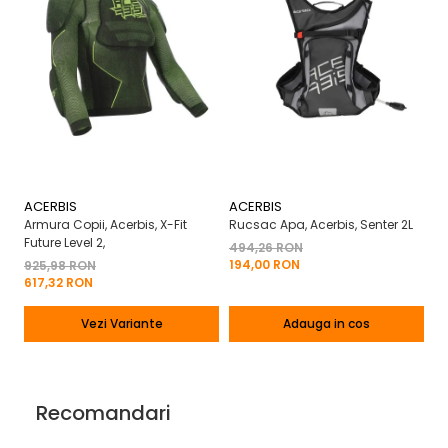
ACERBIS
ACERBIS
A
Armura Copii, Acerbis, X-Fit
Rucsac Apa, Acerbis, Senter 2L
Ma
Future Level 2,
X-
494,26 RON
194,00 RON
925,98 RON
2
617,32 RON
13
Vezi Variante
Adauga in cos
Recomandari