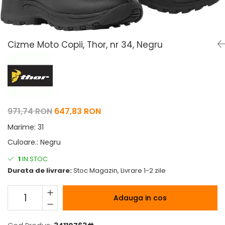
Pelerine de ploaie
Roti/Accesorii
Protectii
Ambreiaj
Rucsac/Borseta
Evacuare
Cizme Moto Copii, Thor, nr 34, Negru
Tricou / Geci / Termic
Cabluri si Conducte
Uleiuri si Lubrifianti
Filtre
Suspensii
971,74 RON
647,83 RON
Transmisie
Marime
:
31
Tuning
Culoare.
:
Negru
1
IN STOC
Durata de livrare:
Stoc Magazin, Livrare 1-2 zile
Adauga in cos