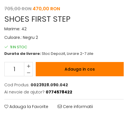
705,00 RON
470,00 RON
SHOES FIRST STEP
Marime
:
42
Culoare.
:
Negru 2
1
IN STOC
Durata de livrare:
Stoc Depozit, Livrare 2-7 zile
Adauga in cos
Cod Produs:
0023928.090.042
Ai nevoie de ajutor?
0774578422
Adauga la Favorite
Cere informatii