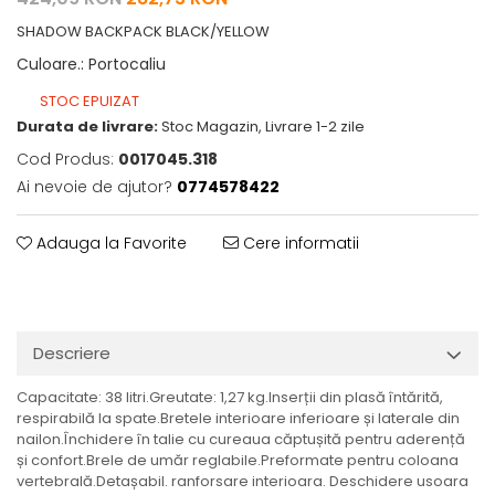
SHADOW BACKPACK BLACK/YELLOW
Culoare.
:
Portocaliu
STOC EPUIZAT
Durata de livrare:
Stoc Magazin, Livrare 1-2 zile
Cod Produs:
0017045.318
Ai nevoie de ajutor?
0774578422
Adauga la Favorite
Cere informatii
Descriere
Capacitate: 38 litri.Greutate: 1,27 kg.Inserții din plasă întărită,
respirabilă la spate.Bretele interioare inferioare și laterale din
nailon.Închidere în talie cu cureaua căptușită pentru aderență
și confort.Brele de umăr reglabile.Preformate pentru coloana
vertebrală.Detașabil. ranforsare interioara. Deschidere usoara