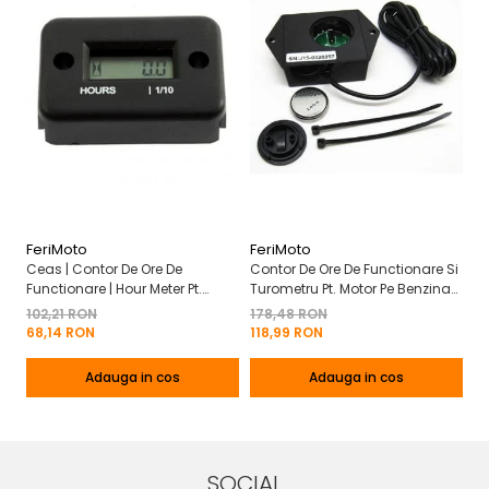
FeriMoto
FeriMoto
Fe
Ceas | Contor De Ore De
Contor De Ore De Functionare Si
Ce
Functionare | Hour Meter Pt.
Turometru Pt. Motor Pe Benzina
Fu
Motor Pe Benzina 2T | 4T
2T | 4T Cu Capac De Baterie
Cu
102,21 RON
178,48 RON
13
Mo
68,14 RON
118,99 RON
8
Adauga in cos
Adauga in cos
SOCIAL