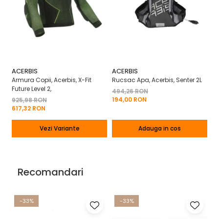
ACERBIS
ACERBIS
A
Armura Copii, Acerbis, X-Fit
Rucsac Apa, Acerbis, Senter 2L
Ma
Future Level 2,
X-
494,26 RON
194,00 RON
925,98 RON
2
617,32 RON
13
Vezi Variante
Adauga in cos
Recomandari
-33%
-33%