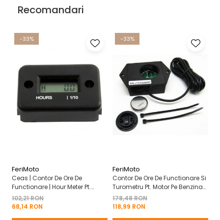
Recomandari
-33%
-33%
FeriMoto
FeriMoto
Fe
Ceas | Contor De Ore De
Contor De Ore De Functionare Si
Ce
Functionare | Hour Meter Pt.
Turometru Pt. Motor Pe Benzina
Fu
Motor Pe Benzina 2T | 4T
2T | 4T Cu Capac De Baterie
Cu
102,21 RON
178,48 RON
13
Mo
68,14 RON
118,99 RON
8