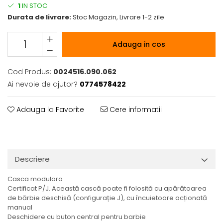
1
IN STOC
Durata de livrare:
Stoc Magazin, Livrare 1-2 zile
Adauga in cos
Cod Produs:
0024516.090.062
Ai nevoie de ajutor?
0774578422
Adauga la Favorite
Cere informatii
Descriere
Casca modulara
Certificat P/J. Această cască poate fi folosită cu apărătoarea
de bărbie deschisă (configurație J), cu încuietoare acționată
manual
Deschidere cu buton central pentru barbie