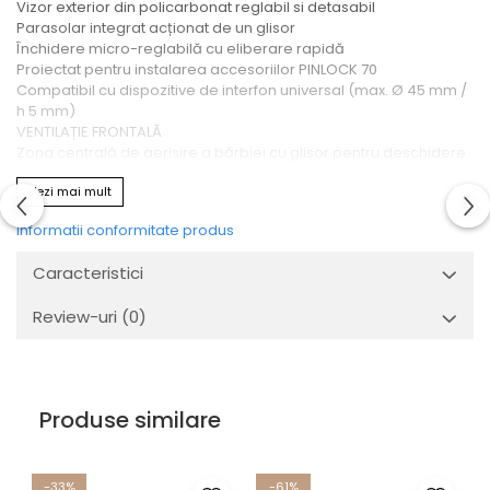
Vizor exterior din policarbonat reglabil si detasabil
Parasolar integrat acționat de un glisor
Închidere micro-reglabilă cu eliberare rapidă
Proiectat pentru instalarea accesoriilor PINLOCK 70
Compatibil cu dispozitive de interfon universal (max. Ø 45 mm /
h 5 mm)
VENTILAȚIE FRONTALĂ
Zona centrală de aerisire a bărbiei cu glisor pentru deschidere
și închidere
Vezi mai mult
Orificii de aerisire pe carcasă cu un glisor pentru deschidere și
închidere VENTILARE SPATE:
Informatii conformitate produs
Deschidere din spate pentru o extracție sporită a aerului
INTERIOR:
Caracteristici
Material interior hipoalergenic si respirabil detasabil si lavabil.
Barbie detașabilă
Review-uri
(0)
Protector de respiratie detasabil
Produse similare
-33%
-61%