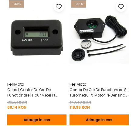
-33%
-33%
FeriMoto
FeriMoto
Fe
Ceas | Contor De Ore De
Contor De Ore De Functionare Si
Ce
Functionare | Hour Meter Pt.
Turometru Pt. Motor Pe Benzina
Fu
Motor Pe Benzina 2T | 4T
2T | 4T Cu Capac De Baterie
Cu
102,21 RON
178,48 RON
13
Mo
68,14 RON
118,99 RON
8
Adauga in cos
Adauga in cos