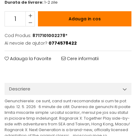
Durata de livrare:
1-2 zile
Adauga in cos
Cod Produs:
8717101002278*
Ai nevoie de ajutor?
0774578422
Adauga la Favorite
Cere informatii
Descriere
Genunchierele: ce sunt, cand sunt recomandate si cum te pot
ajuta. 12. 5. 2026 · 6 minute de citit. Durerea de genunchi iti poate
limita miscarile simple: urcatul scarilor, mersul pe jos sau statul
in picioare timp indelungat. Ragnarok X: Together Play side-by-
side with adventurers from SEA and Taiwan, Hong Kong, Macau!
Ragnarok X: Next Generation is a brand-new, officially licensed
adaptation of the original classic... moscova.mae.ro,