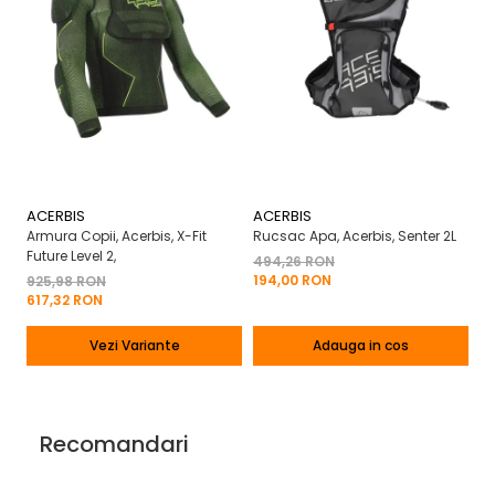
ACERBIS
ACERBIS
A
Armura Copii, Acerbis, X-Fit
Rucsac Apa, Acerbis, Senter 2L
Ma
Future Level 2,
X-
494,26 RON
194,00 RON
925,98 RON
2
617,32 RON
13
Vezi Variante
Adauga in cos
Recomandari