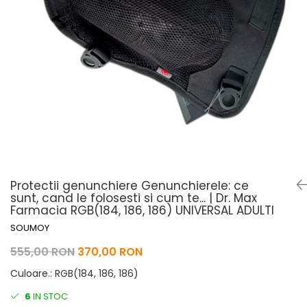
Pelerine de ploaie
Roti/Accesorii
Protectii
Ambreiaj
Rucsac/Borseta
Evacuare
Tricou / Geci / Termic
Cabluri si Conducte
Uleiuri si Lubrifianti
Filtre
Suspensii
Transmisie
Tuning
Protectii genunchiere Genunchierele: ce
sunt, cand le folosesti si cum te... | Dr. Max
Farmacia RGB(184, 186, 186) UNIVERSAL ADULTI
SOUMOY
555,00 RON
370,00 RON
Culoare.
:
RGB(184, 186, 186)
6
IN STOC