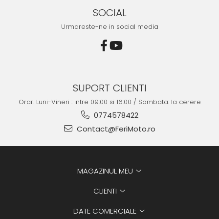
produs o achizitie excelenta pentru orice pasionat de
SOCIAL
motociclism enduro.
Concluzie
Urmareste-ne in social media
Pantaloni cross-enduro Alpinestars Racer Compass sunt
investitia perfecta pentru pilotii care nu accepta compromisuri
in materie de calitate, confort si siguranta. Cu materiale
premium, design inovativ si atentie la fiecare detaliu, acesti
pantaloni iti vor oferi performanta de care ai nevoie sa te bucuri
pe deplin de fiecare moment petrecut pe motocicleta ta.
SUPORT CLIENTI
Orar. Luni-Vineri : intre 09:00 si 16:00 / Sambata: la cerere
0774578422
Contact@FeriMoto.ro
MAGAZINUL MEU
CLIENTI
DATE COMERCIALE