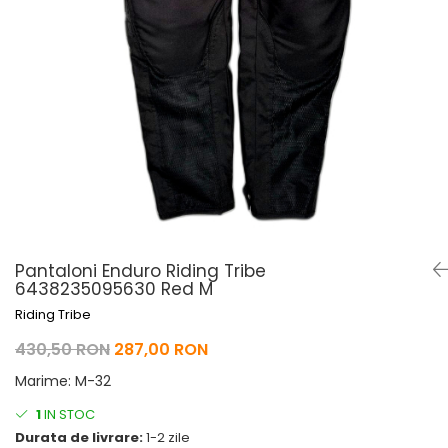
Pelerine de ploaie
Roti/Accesorii
Protectii
Ambreiaj
Rucsac/Borseta
Evacuare
Tricou / Geci / Termic
Cabluri si Conducte
Uleiuri si Lubrifianti
Filtre
Suspensii
Transmisie
Tuning
Pantaloni Enduro Riding Tribe
6438235095630 Red M
Riding Tribe
430,50 RON
287,00 RON
Marime
:
M-32
1
IN STOC
Durata de livrare:
1-2 zile