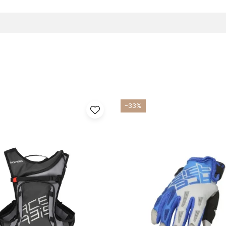
ima a aerului, pastrand corpul pilotului la o temperatura confortabila c
 pe durata unei competitii intense.
sa a ajustarii, asigurand ca pantalonii raman in pozitia corecta in ori
si rapida. Aceste fermoare sunt testate pentru a rezista la uzura intensi
run aspect modern si atractiv, iar designul Black/Teal se potriveste
 deosebita, chiar dupa sesiuni repetate de spalare si uz intens.
-33%
indeplini nevoile specifice ale rider-ilor professionisti. Aceasta garan
)