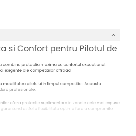
 si Confort pentru Pilotul de
a combina protectia maxima cu confortul exceptional.
ai exigente ale competitiilor offroad.
 mobilitatea pilotului in timpul competitiei. Aceasta
nduro profesionale.
nchilor ofera protectie suplimentara in zonele cele mai expuse
i, garantand astfel o flexibilitate optima fara a compromite
. Designul Athletic fit se muleaza perfect pe corpul pilotului,
si eficient din punct de vedere al protectiei.