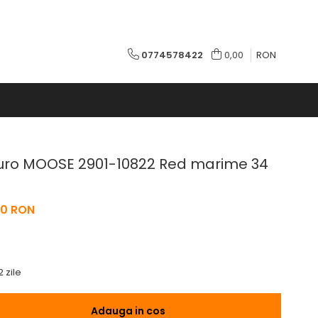
0774578422
0,00
RON
uro MOOSE 2901-10822 Red marime 34
00 RON
2 zile
Adauga in cos