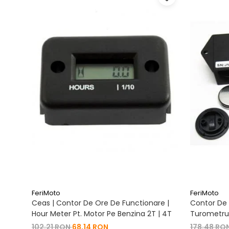
FeriMoto
FeriMoto
Ceas | Contor De Ore De Functionare |
Contor De 
Hour Meter Pt. Motor Pe Benzina 2T | 4T
Turometru 
Cu Capac 
102,21 RON
68,14 RON
178,48 RO