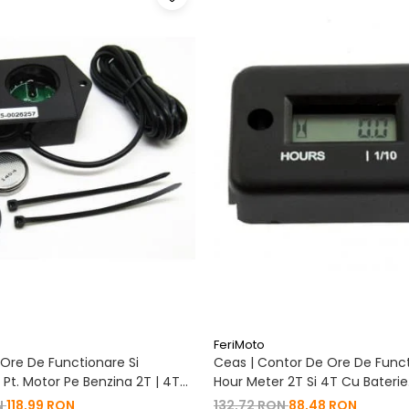
FeriMoto
Ore De Functionare Si
Ceas | Contor De Ore De Funct
Pt. Motor Pe Benzina 2T | 4T
Hour Meter 2T Si 4T Cu Baterie
De Baterie
Schimbabila Pt. Motor Pe Benzi
N
118,99 RON
132,72 RON
88,48 RON