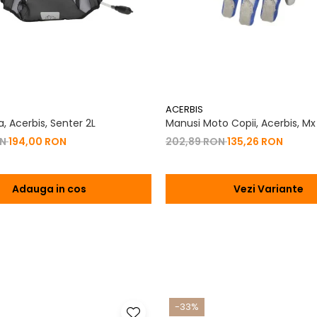
pe traseu. Pantalonii Moose Racing Agroid Black/Teal sunt mai mult de
ACERBIS
, Acerbis, Senter 2L
Manusi Moto Copii, Acerbis, Mx
ON
194,00 RON
202,89 RON
135,26 RON
Adauga in cos
Vezi Variante
-33%