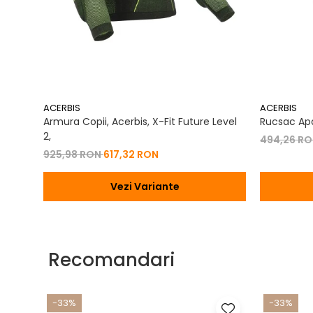
Livrare produse la comanda: 5-25 zile lucratoare
Livrare in intreaga tara prin FAN Courier/GLS
Polita de Retur si Garantie
Retur in termen de 14 zile calendaristice
Garantie de 30 de zile de la achizitie
Investeste in echipamentul potrivit si experimenta diferenta 
aventura offroad.
ACERBIS
ACERBIS
Armura Copii, Acerbis, X-Fit Future Level
Rucsac Apa
2,
494,26 R
925,98 RON
617,32 RON
Vezi Variante
Recomandari
-33%
-33%