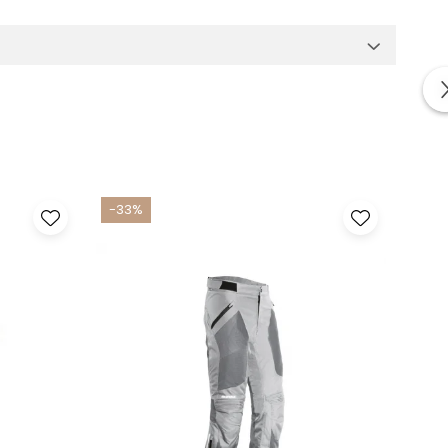
hiar si in conditii climatice provocatoare. Aceasta
ce situatie. Fermoarele YKK® cu autoblocaj sunt cunoscute
va caracteristica sportului motocross.
 cu majoritatea echipamentelor de motocross. Culoarea este
-33%
-50
tie de calitate se reflecta in fiecare detaliu al designului si