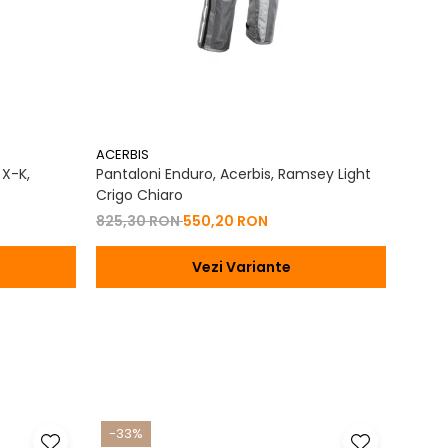
cat un simplu echipament - sunt partenerii tai in fiecare
ACERBIS
ACERB
 X-K,
Pantaloni Enduro, Acerbis, Ramsey Light
Casca 
Crigo Chiaro
894,
825,30 RON
550,20 RON
Vezi Variante
-33%
-17