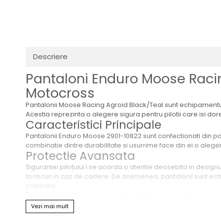
Transmisie
Distribuie
Tuning
pe
Facebook
Descriere
Pantaloni Enduro Moose Racin
Motocross
Pantalonii Moose Racing Agroid Black/Teal sunt echipamentu
Acestia reprezinta o alegere sigura pentru pilotii care isi dor
Caracteristici Principale
Pantalonii Enduro Moose 2901-10822 sunt confectionati din poli
combinatie dintre durabilitate si usurrime face din ei o ale
Protectie Avansata
Sigurantei pilotului i se acorda o atentie deosebita in design
la riscuri in caz de cadere. De asemenea, pantalonii sunt echip
protectia.
Design Ergonomic si Comod
Vezi mai mult
Croiala ergonomica precurbata a piciorului asigura o potrivire
oferind libertate de miscare fara restrictii. Pantalonii se ad