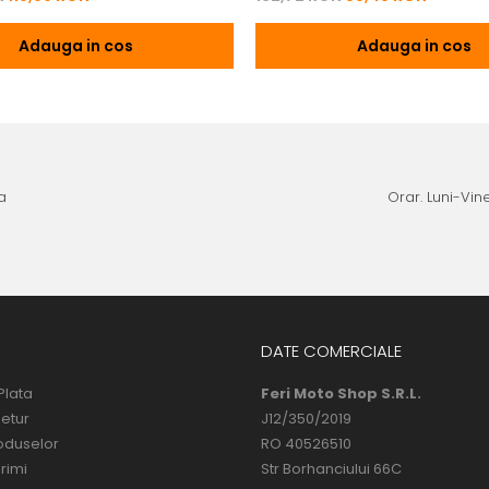
Adauga in cos
Adauga in cos
a
Orar. Luni-Vine
DATE COMERCIALE
Plata
Feri Moto Shop S.R.L.
Retur
J12/350/2019
oduselor
RO 40526510
rimi
Str Borhanciului 66C