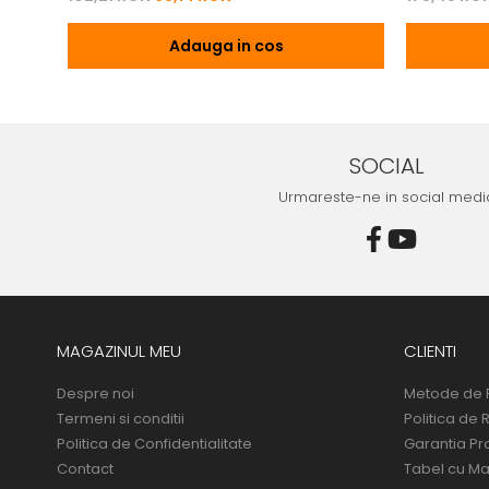
Adauga in cos
SOCIAL
Urmareste-ne in social medi
MAGAZINUL MEU
CLIENTI
Despre noi
Metode de 
Termeni si conditii
Politica de 
Politica de Confidentialitate
Garantia Pr
Contact
Tabel cu Ma