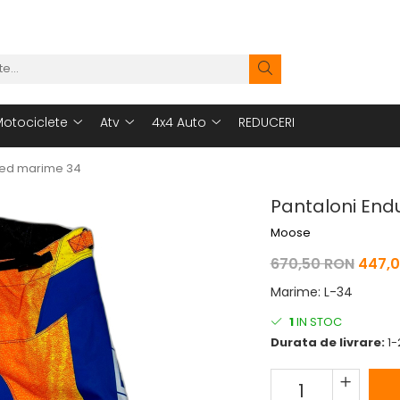
otociclete
Atv
4x4 Auto
REDUCERI
Red marime 34
Pantaloni End
Moose
670,50 RON
447,
Marime
:
L-34
1
IN STOC
Durata de livrare:
1-