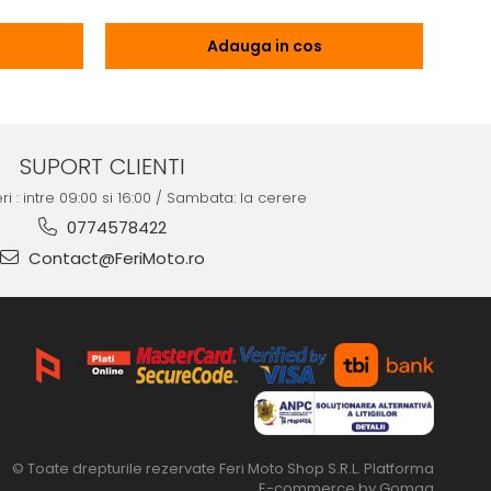
Adauga in cos
SUPORT CLIENTI
ri : intre 09:00 si 16:00 / Sambata: la cerere
0774578422
Contact@FeriMoto.ro
© Toate drepturile rezervate Feri Moto Shop S.R.L.
Platforma
E-commerce by Gomag