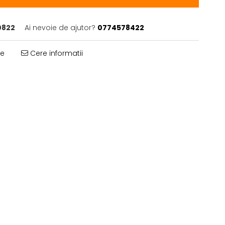
0822
Ai nevoie de ajutor?
0774578422
te
Cere informatii