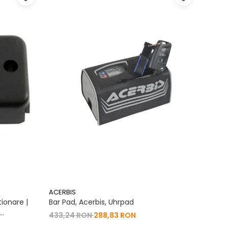
ACERBIS
ACERB
ionare |
Bar Pad, Acerbis, Uhrpad
Conto
Vibrat
433,24 RON
288,83 RON
na 2T | 4T
200,