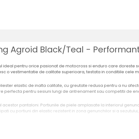
g Agroid Black/Teal - Performanta
l ideal pentru orice pasionat de motocross si enduro care doreste s
esc o vestimentatie de calitate superioara, testata in conditiile cele m
ester elastic de inalta calitate, cu greutate redusa pentru a nu afecta
gere perfecta pentru sesiuni lungi de antrenament sau competitii de e
ul acestor pantaloni. Portiunile de piele amplasate la interiorul genu
ati cu portiuni din elastic rezistent in zona genunchilor si a sezutulu
 naturala si confortabila, reduc oboseala musculara pe parcursul zilei
apteaza perfect la protectiile de genunchi, creand un ansamblu coheziv 