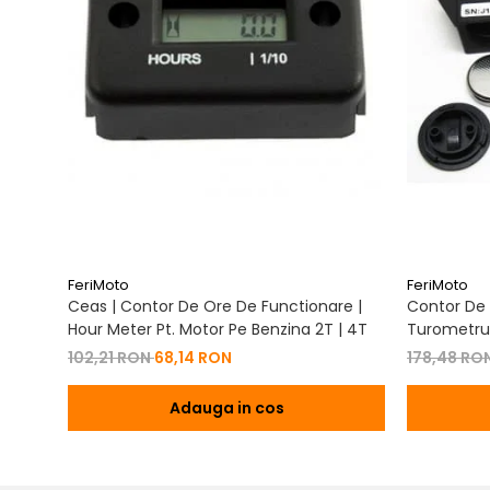
FeriMoto
FeriMoto
Ceas | Contor De Ore De Functionare |
Contor De 
Hour Meter Pt. Motor Pe Benzina 2T | 4T
Turometru 
Cu Capac 
102,21 RON
68,14 RON
178,48 RO
Adauga in cos