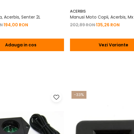
ACERBIS
, Acerbis, Senter 2L
Manusi Moto Copii, Acerbis, Mx
ON
194,00 RON
202,89 RON
135,26 RON
Adauga in cos
Vezi Variante
-33%