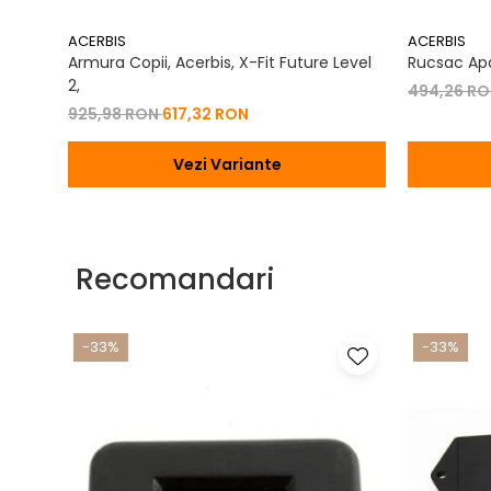
ACERBIS
ACERBIS
Armura Copii, Acerbis, X-Fit Future Level
Rucsac Apa
2,
494,26 R
925,98 RON
617,32 RON
Vezi Variante
Recomandari
-33%
-33%