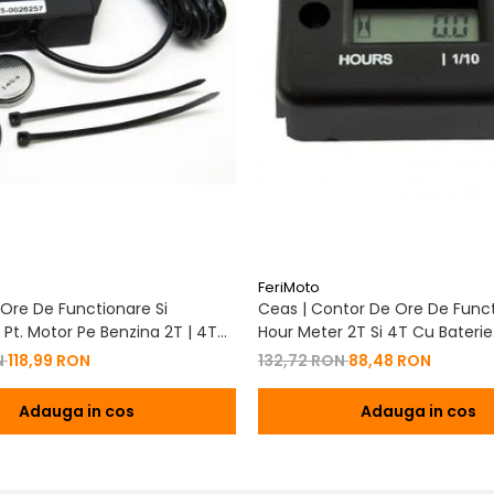
FeriMoto
Ore De Functionare Si
Ceas | Contor De Ore De Funct
Pt. Motor Pe Benzina 2T | 4T
Hour Meter 2T Si 4T Cu Baterie
De Baterie
Schimbabila Pt. Motor Pe Benzi
N
118,99 RON
132,72 RON
88,48 RON
Adauga in cos
Adauga in cos