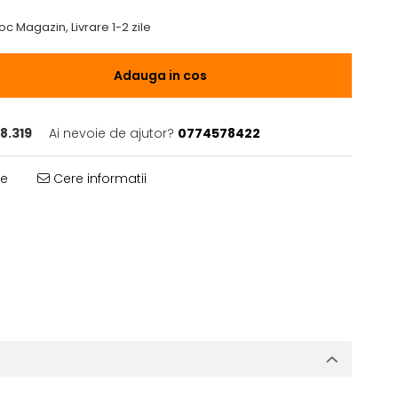
oc Magazin, Livrare 1-2 zile
Adauga in cos
8.319
Ai nevoie de ajutor?
0774578422
te
Cere informatii