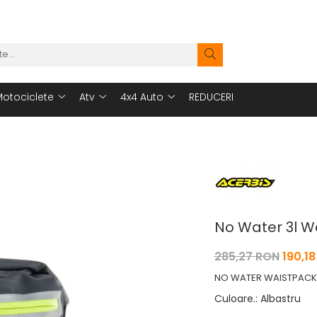
otociclete
Atv
4x4 Auto
REDUCERI
No Water 3l W
285,27 RON
190,1
NO WATER WAISTPACK
Culoare.
:
Albastru