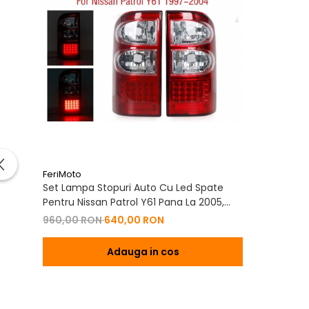
FeriMoto
Set Lampa Stopuri Auto Cu Led Spate
Pentru Nissan Patrol Y61 Pana La 2005,
Rosu | Clar
960,00 RON
640,00 RON
Adauga in cos