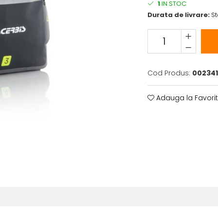
1
IN STOC
Durata de livrare:
St
Cod Produs:
002341
Adauga la Favori