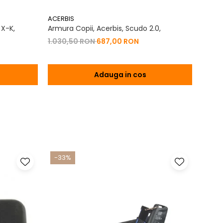
ACERBIS
ACERB
 X-K,
Armura Copii, Acerbis, Scudo 2.0,
Geaca
2.0,
1.030,50 RON
687,00 RON
684,
Adauga in cos
-33%
-17