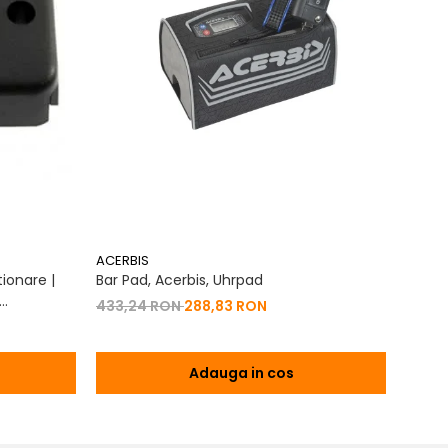
ACERBIS
ACERB
ionare |
Bar Pad, Acerbis, Uhrpad
Conto
Vibrat
433,24 RON
288,83 RON
na 2T | 4T
200,
Adauga in cos