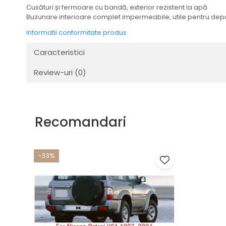
Cusături și fermoare cu bandă, exterior rezistent la apă
Transmisie
Buzunare interioare complet impermeabile, utile pentru dep
Tuning
Informatii conformitate produs
Caracteristici
Review-uri
(0)
Recomandari
-33%