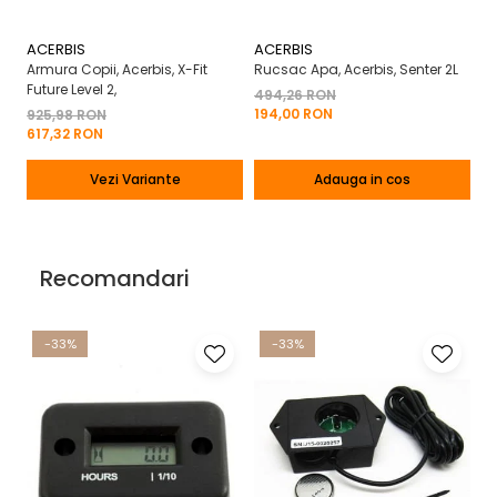
ACERBIS
ACERBIS
A
Armura Copii, Acerbis, X-Fit
Rucsac Apa, Acerbis, Senter 2L
Ma
Future Level 2,
X-
494,26 RON
194,00 RON
925,98 RON
2
617,32 RON
13
Vezi Variante
Adauga in cos
Recomandari
-33%
-33%