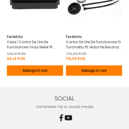
FeriMoto
FeriMoto
Fe
Ceas | Contor De Ore De
Contor De Ore De Functionare Si
Ce
Functionare | Hour Meter Pt.
Turometru Pt. Motor Pe Benzina
Fu
Motor Pe Benzina 2T | 4T
2T | 4T Cu Capac De Baterie
Cu
102,21 RON
178,48 RON
13
Mo
68,14 RON
118,99 RON
8
Adauga in cos
Adauga in cos
SOCIAL
Urmareste-ne in social media