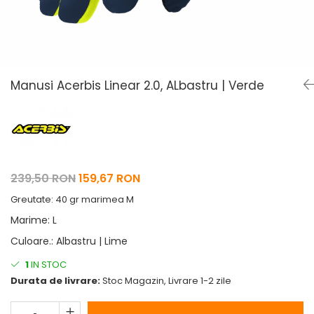
Pelerine de ploaie
Roti/Accesorii
Protectii
Ambreiaj
Rucsac/Borseta
Evacuare
Tricou / Geci / Termic
Cabluri si Conducte
Manusi Acerbis Linear 2.0, ALbastru | Verde
Uleiuri si Lubrifianti
Filtre
Suspensii
Transmisie
239,50 RON
159,67 RON
Tuning
Greutate: 40 gr marimea M
Marime
:
L
Culoare.
:
Albastru | Lime
1
IN STOC
Durata de livrare:
Stoc Magazin, Livrare 1-2 zile