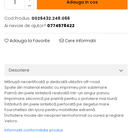
Adauga in cos
Cod Produs:
0026432.248.066
Ai nevoie de ajutor?
0774578422
Adauga la Favorite
Cere informatii
Descriere
Mănușă necertificată și dedicată utilizării off-road.
Spate din material elastic cu imprimeu prin sublimare.
Palmă din piele sintetică realizată într-un singur panou.
Imprimare siliconică pe palmă pentru o prindere mai bună.
Întăritură din piele sintetică perforată pe degetul mare.
Fourchettes din lycra pentru mobilitate extremă.
Închidere moale din neopren termoformat cu curea și reglare
Velcro.
Informatii conformitate produs