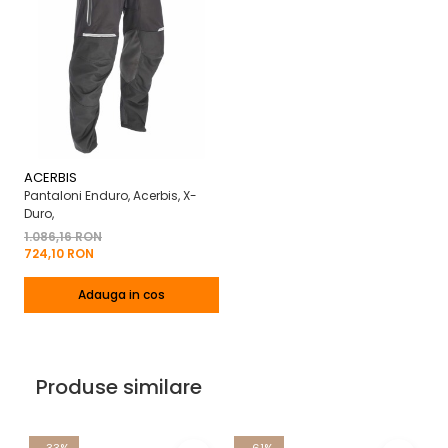
ACERBIS
Pantaloni Enduro, Acerbis, X-
Duro,
1.086,16 RON
724,10 RON
Adauga in cos
Produse similare
-33%
-61%