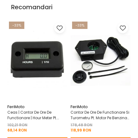
Recomandari
-33%
-33%
FeriMoto
FeriMoto
Fe
Ceas | Contor De Ore De
Contor De Ore De Functionare Si
Ce
Functionare | Hour Meter Pt.
Turometru Pt. Motor Pe Benzina
Fu
Motor Pe Benzina 2T | 4T
2T | 4T Cu Capac De Baterie
Cu
102,21 RON
178,48 RON
13
Mo
68,14 RON
118,99 RON
8