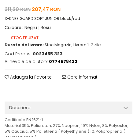
311,20 RON
207,47 RON
X-KNEE GUARD SOFT JUNIOR black/red
Culoare.
:
Negru | Rosu
STOC EPUIZAT
Durata de livrare:
Stoc Magazin, Livrare 1-2 zile
Cod Produs:
0023455.323
Ai nevoie de ajutor?
0774578422
Adauga la Favorite
Cere informatii
Descriere
Certificate EN 1621-1
Material:35% Poliuretan, 27% Neopren, 19% Nylon, 8% Polyester,
5% Cauciuc, 5% Polietilena ( Polyethylene ) 1% Polipropilena (