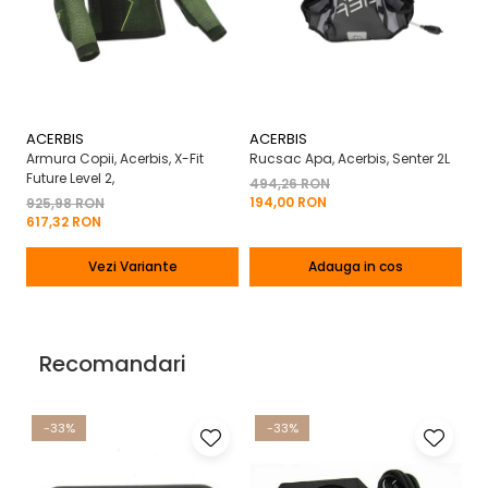
ACERBIS
ACERBIS
A
Armura Copii, Acerbis, X-Fit
Rucsac Apa, Acerbis, Senter 2L
Ma
Future Level 2,
X-
494,26 RON
194,00 RON
925,98 RON
2
617,32 RON
13
Vezi Variante
Adauga in cos
Recomandari
-33%
-33%