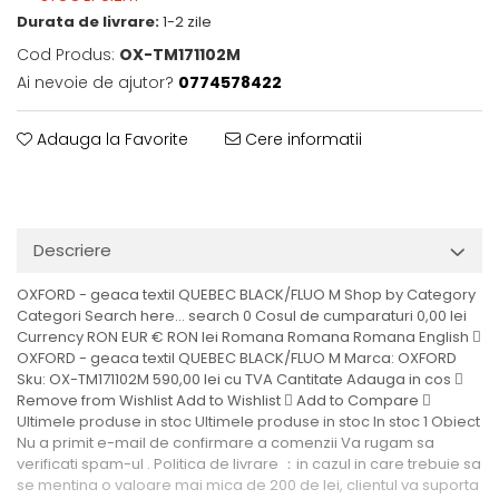
Durata de livrare:
1-2 zile
Cod Produs:
OX-TM171102M
Ai nevoie de ajutor?
0774578422
Adauga la Favorite
Cere informatii
Descriere
OXFORD - geaca textil QUEBEC BLACK/FLUO M Shop by Category
Categori Search here... search 0 Cosul de cumparaturi 0,00 lei
Currency RON EUR € RON lei Romana Romana Romana English 
OXFORD - geaca textil QUEBEC BLACK/FLUO M Marca: OXFORD
Sku: OX-TM171102M 590,00 lei cu TVA Cantitate Adauga in cos 
Remove from Wishlist Add to Wishlist  Add to Compare 
Ultimele produse in stoc Ultimele produse in stoc In stoc 1 Obiect
Nu a primit e-mail de confirmare a comenzii Va rugam sa
verificati spam-ul . Politica de livrare ：in cazul in care trebuie sa
se mentina o valoare mai mica de 200 de lei, clientul va suporta