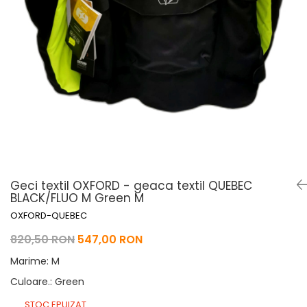
Pelerine de ploaie
Roti/Accesorii
Protectii
Ambreiaj
Rucsac/Borseta
Evacuare
Tricou / Geci / Termic
Cabluri si Conducte
Uleiuri si Lubrifianti
Filtre
Suspensii
Transmisie
Tuning
Geci textil OXFORD - geaca textil QUEBEC
BLACK/FLUO M Green M
OXFORD-QUEBEC
820,50 RON
547,00 RON
Marime
:
M
Culoare.
:
Green
STOC EPUIZAT