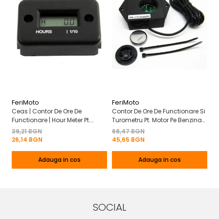
FeriMoto
FeriMoto
Fe
Ceas | Contor De Ore De
Contor De Ore De Functionare Si
Ce
Functionare | Hour Meter Pt.
Turometru Pt. Motor Pe Benzina
Fu
Motor Pe Benzina 2T | 4T
2T | 4T Cu Capac De Baterie
Cu
39,21 BGN
68,47 BGN
50
Mo
26,14 BGN
45,65 BGN
3
Adauga in cos
Adauga in cos
SOCIAL