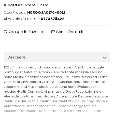
Durata de livrare:
1-2 zile
Cod Produs:
N0ROOJAC170-00M
Ai nevoie de ajutor?
0774578422
Adauga la Favorite
Cere informatii
Descriere
122.574 masini second-hand de vanzare - AutoUncle Toggle
hamburger AutoUncle main website Toate masinile second-
hand Masini electrice second hand Evalueaza-ti masina Gratis
Cum sa iti vinzi masina Gratis AutoUnchiul meu Toate masinile
second-hand Masini electrice second hand Evalueaza-ti
masina Gratis Cum sa iti vinzi masina Gratis Favoritele mele
Alerte de cautare Inregistrare / Autentificare Deconecteaza-te
Pentru dealeri auto Autentificare client RO English Inregistrare /
Autentificare Deconecteaza-te Romania Sterge tot Filtre
Ascundeti formularul de cautare 123.019 masini 123.019 masini