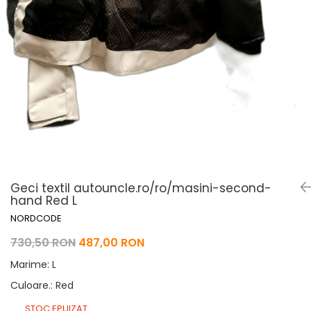
Pelerine de ploaie
Roti/Accesorii
Protectii
Ambreiaj
Rucsac/Borseta
Evacuare
Tricou / Geci / Termic
Cabluri si Conducte
Uleiuri si Lubrifianti
Filtre
Suspensii
Transmisie
Tuning
Geci textil autouncle.ro/ro/masini-second-
hand Red L
NORDCODE
730,50 RON
487,00 RON
Marime
:
L
Culoare.
:
Red
STOC EPUIZAT