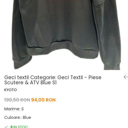
Pelerine de ploaie
Roti/Accesorii
Protectii
Ambreiaj
Rucsac/Borseta
Evacuare
Tricou / Geci / Termic
Cabluri si Conducte
Uleiuri si Lubrifianti
Filtre
Suspensii
Transmisie
Tuning
Geci textil Categorie: Geci Textil - Piese
Scutere & ATV Blue S1
KYOTO
190,50 RON
94,00 RON
Marime
:
S
Culoare.
:
Blue
3
IN STOC