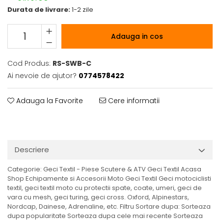
Durata de livrare:
1-2 zile
Adauga in cos
Cod Produs:
RS-SWB-C
Ai nevoie de ajutor?
0774578422
Adauga la Favorite
Cere informatii
Descriere
Categorie: Geci Textil - Piese Scutere & ATV Geci Textil Acasa
Shop Echipamente si Accesorii Moto Geci Textil Geci motociclisti
textil, geci textil moto cu protectii spate, coate, umeri, geci de
vara cu mesh, geci turing, geci cross. Oxford, Alpinestars,
Nordcap, Dainese, Adrenaline, etc. Filtru Sortare dupa: Sorteaza
dupa popularitate Sorteaza dupa cele mai recente Sorteaza