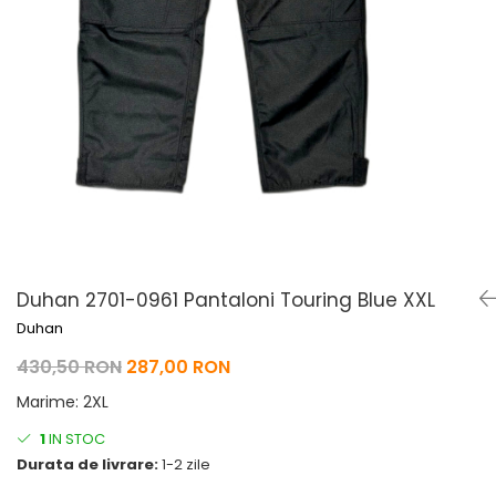
Pelerine de ploaie
Roti/Accesorii
Protectii
Ambreiaj
Rucsac/Borseta
Evacuare
Tricou / Geci / Termic
Cabluri si Conducte
Uleiuri si Lubrifianti
Filtre
Suspensii
Transmisie
Tuning
Duhan 2701-0961 Pantaloni Touring Blue XXL
Duhan
430,50 RON
287,00 RON
Marime
:
2XL
1
IN STOC
Durata de livrare:
1-2 zile