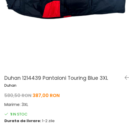
Pelerine de ploaie
Roti/Accesorii
Protectii
Ambreiaj
Rucsac/Borseta
Evacuare
Tricou / Geci / Termic
Cabluri si Conducte
Uleiuri si Lubrifianti
Filtre
Suspensii
Transmisie
Tuning
Duhan 1214439 Pantaloni Touring Blue 3XL
Duhan
580,50 RON
387,00 RON
Marime
:
3XL
1
IN STOC
Durata de livrare:
1-2 zile