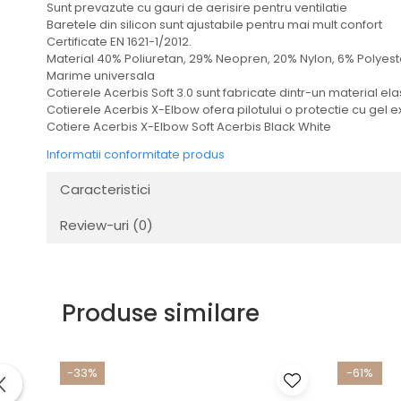
Sunt prevazute cu gauri de aerisire pentru ventilatie
Transmisie
Baretele din silicon sunt ajustabile pentru mai mult confort
Tuning
Certificate EN 1621-1/2012.
Material 40% Poliuretan, 29% Neopren, 20% Nylon, 6% Polyes
Marime universala
Cotierele Acerbis Soft 3.0 sunt fabricate dintr-un material elas
Cotierele Acerbis X-Elbow ofera pilotului o protectie cu gel e
Cotiere Acerbis X-Elbow Soft Acerbis Black White
Informatii conformitate produs
Caracteristici
Review-uri
(0)
Produse similare
-33%
-61%