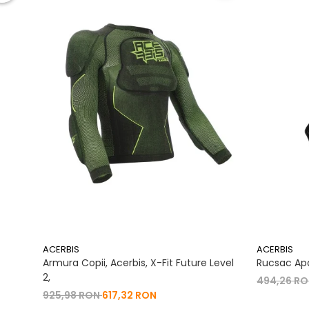
ACERBIS
ACERBIS
Armura Copii, Acerbis, X-Fit Future Level
Rucsac Apa
2,
494,26 R
925,98 RON
617,32 RON