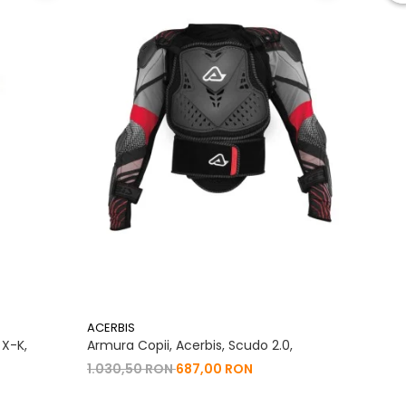
ACERBIS
ACERB
 X-K,
Armura Copii, Acerbis, Scudo 2.0,
Panta
Crigo
1.030,50 RON
687,00 RON
825,