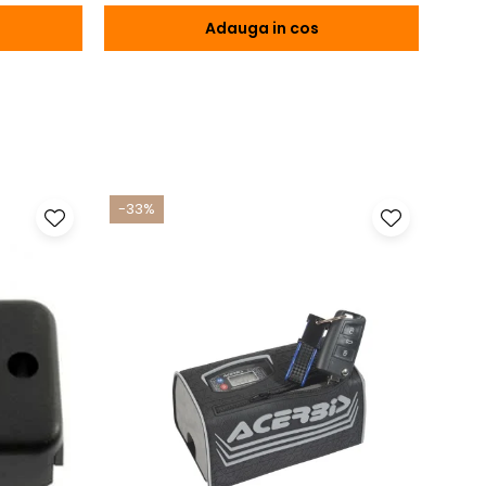
Adauga in cos
-33%
-17