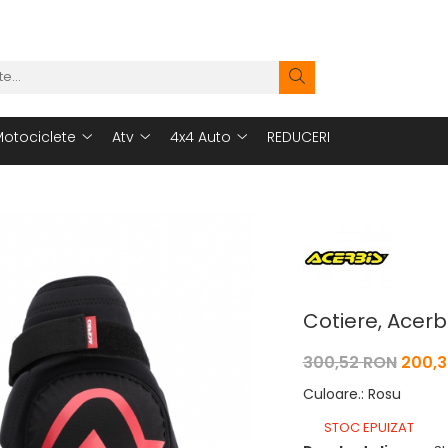
otociclete
Atv
4x4 Auto
REDUCERI
Cotiere, Acerb
300,52 RON
200,3
Culoare.
:
Rosu
STOC EPUIZAT