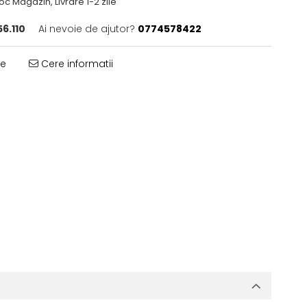
oc Magazin, Livrare 1-2 zile
6.110
Ai nevoie de ajutor?
0774578422
te
Cere informatii