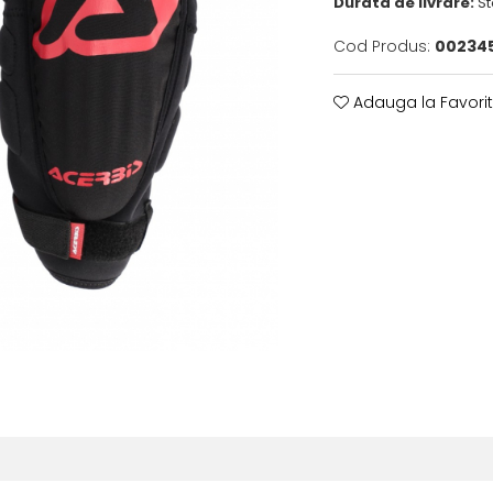
Durata de livrare:
St
Cod Produs:
002345
Adauga la Favori