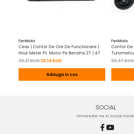
FeriMoto
FeriMoto
Ceas | Contor De Ore De Functionare |
Contor De 
Hour Meter Pt. Motor Pe Benzina 2T | 4T
Turometru 
Cu Capac 
39,21 BGN
26,14 BGN
68,47 BG
Adauga in cos
SOCIAL
Urmareste-ne in social medi