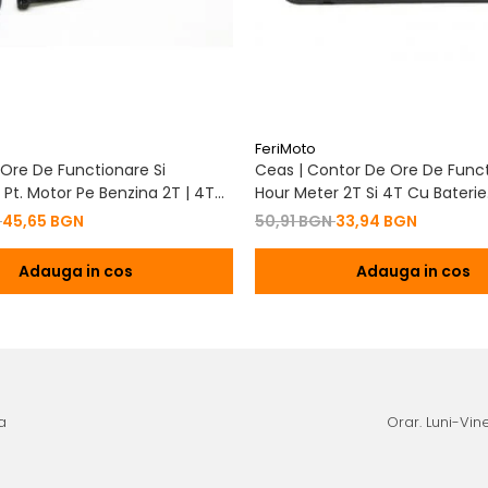
FeriMoto
Ore De Functionare Si
Ceas | Contor De Ore De Funct
Pt. Motor Pe Benzina 2T | 4T
Hour Meter 2T Si 4T Cu Baterie
De Baterie
Schimbabila Pt. Motor Pe Benzi
N
45,65 BGN
50,91 BGN
33,94 BGN
Adauga in cos
Adauga in cos
a
Orar. Luni-Vine