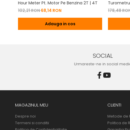
Hour Meter Pt. Motor Pe Benzina 2T | 4T
Turometru 
Cu Capac 
102,21 RON
68,14 RON
178,48 RO
Adauga in cos
SOCIAL
Urmareste-ne in social medi
MAGAZINUL MEU
CLIENTI
Despre noi
Metode de 
Termeni si conditii
Politica de 
Politica de Confidentialitate
Garantia Pr