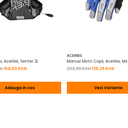
ACERBIS
, Acerbis, Senter 2L
Manusi Moto Copii, Acerbis, Mx
ON
194,00 RON
202,89 RON
135,26 RON
Adauga in cos
Vezi Variante