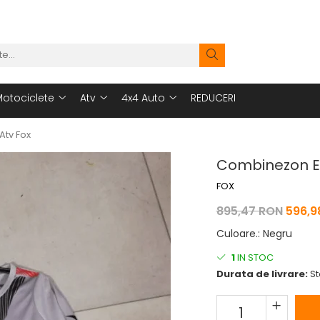
otociclete
Atv
4x4 Auto
REDUCERI
Atv Fox
Combinezon Ec
FOX
895,47 RON
596,9
Culoare.
:
Negru
1
IN STOC
Durata de livrare:
St