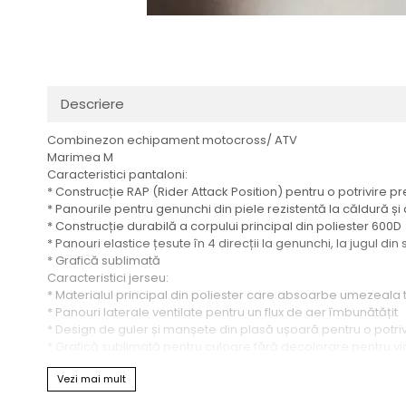
Transmisie
Distribuie
Tuning
pe
Facebook
Descriere
Combinezon echipament motocross/ ATV
Marimea M
Caracteristici pantaloni:
* Construcție RAP (Rider Attack Position) pentru o potrivire pr
* Panourile pentru genunchi din piele rezistentă la căldură ș
* Construcție durabilă a corpului principal din poliester 600D
* Panouri elastice țesute în 4 direcții la genunchi, la jugul din
* Grafică sublimată
Caracteristici jerseu:
* Materialul principal din poliester care absoarbe umezeala 
* Panouri laterale ventilate pentru un flux de aer îmbunătățit
* Design de guler și manșete din plasă ușoară pentru o potrivir
* Grafică sublimată pentru culoare fără decolorare pentru via
* Manșetele ușoare asigură o potrivire precisă, fără a fi restri
Vezi mai mult
* Coada drop la tivul din spate ține tricoul ascuns în pantalon