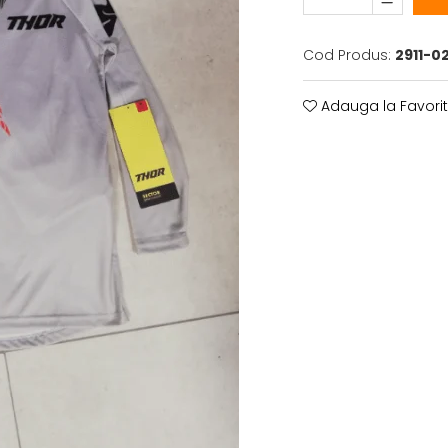
Cod Produs:
2911-0
Adauga la Favori