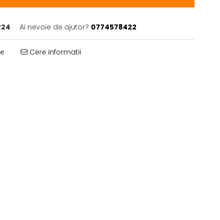
224
Ai nevoie de ajutor?
0774578422
te
Cere informatii