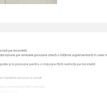
ecisă pe bicicletă
i abraziune pe ambele picioare oferă o întărire suplimentară în cele 
 spate și la picioare pentru o mișcare fără restricții pe bicicletă
te mentine racoros si uscat
e confortabilă fără restricții
ța tricoului
ctive
i