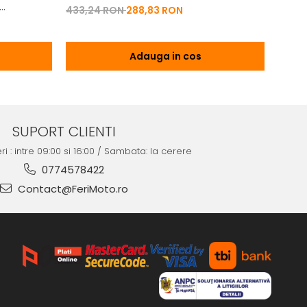
Vibrat
433,24 RON
288,83 RON
na 2T | 4T
200,
Adauga in cos
SUPORT CLIENTI
ri : intre 09:00 si 16:00 / Sambata: la cerere
0774578422
Contact@FeriMoto.ro