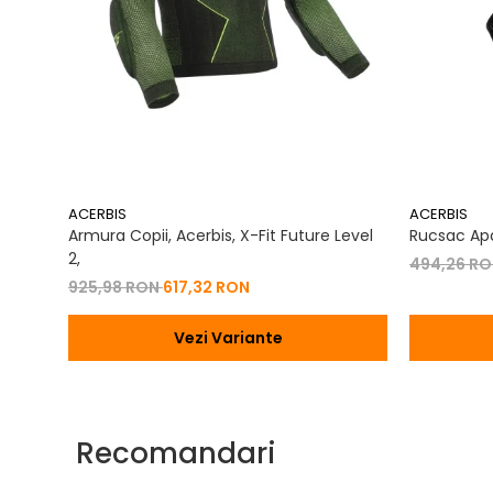
ACERBIS
ACERBIS
Armura Copii, Acerbis, X-Fit Future Level
Rucsac Apa
2,
494,26 R
925,98 RON
617,32 RON
Vezi Variante
Recomandari