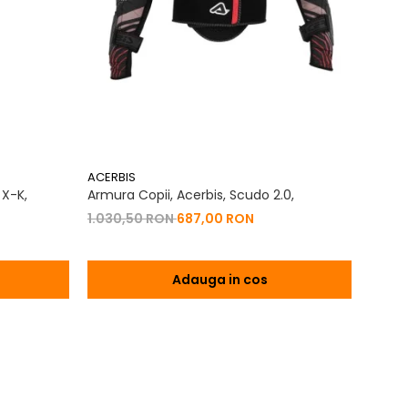
ACERBIS
ACERB
 X-K,
Armura Copii, Acerbis, Scudo 2.0,
Panta
Crigo
1.030,50 RON
687,00 RON
825,
Adauga in cos