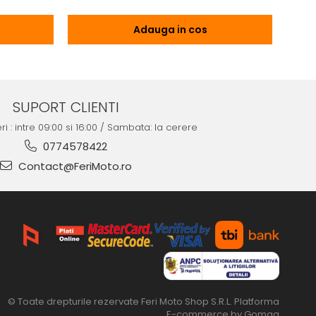
Adauga in cos
SUPORT CLIENTI
ri : intre 09:00 si 16:00 / Sambata: la cerere
0774578422
Contact@FeriMoto.ro
© Toate drepturile rezervate Feri Moto Shop S.R.L.
Platforma
E-commerce by Gomag