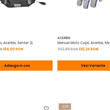
ACERBIS
, Acerbis, Senter 2L
Manusi Moto Copii, Acerbis, Mx
ON
194,00 RON
202,89 RON
135,26 RON
Adauga in cos
Vezi Variante
-33%