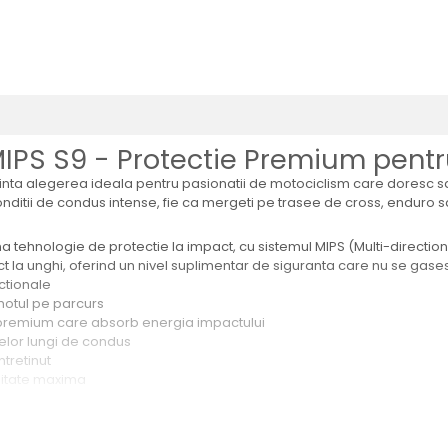
PS S9 - Protectie Premium pentru
ta alegerea ideala pentru pasionatii de motociclism care doresc sa 
ditii de condus intense, fie ca mergeti pe trasee de cross, enduro sa
hnologie de protectie la impact, cu sistemul MIPS (Multi-directiona
ct la unghi, oferind un nivel suplimentar de siguranta care nu se gases
ctionale
motul pe parcurs
 premium care absorb energia impactului
elor lungi de condus
ntretinut
ilitate maxima
ctor Bomber a fost proiectata cu atentie la detalii pentru a asigura c
 care absorb umiditatea si permit circulatia aerului, pastrand capul cur