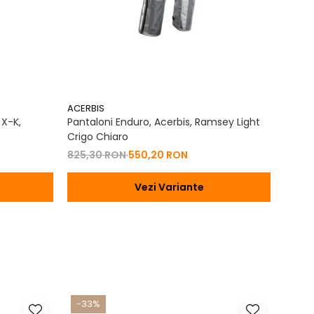
ACERBIS
ACERB
 X-K,
Pantaloni Enduro, Acerbis, Ramsey Light
Casca 
Crigo Chiaro
894,
825,30 RON
550,20 RON
Vezi Variante
-33%
-17