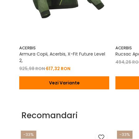
ACERBIS
ACERBIS
Armura Copii, Acerbis, X-Fit Future Level
Rucsac Apa
2,
494,26 R
925,98 RON
617,32 RON
Vezi Variante
Recomandari
-33%
-33%