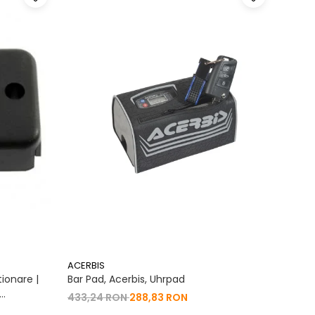
ACERBIS
ACERB
ionare |
Bar Pad, Acerbis, Uhrpad
Conto
Vibrat
433,24 RON
288,83 RON
na 2T | 4T
200,