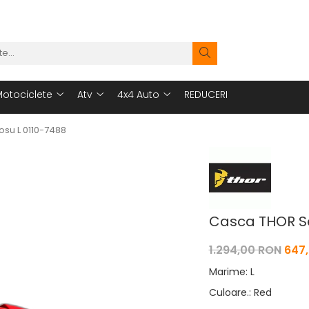
otociclete
Atv
4x4 Auto
REDUCERI
su L 0110-7488
Casca THOR Se
1.294,00 RON
647
Marime
:
L
Culoare.
:
Red