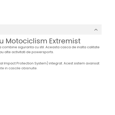
 Motociclism Extremist
combine siguranta cu stil. Aceasta casca de inalta calitate
u alte activitati de powersports.
l Impact Protection System) integrat. Acest sistem avansat
te in cascile obisnuite.
onfort maxim chiar si in situatii de condus prolongat.
at si uscat.