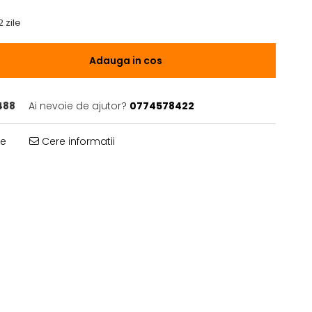
2 zile
Adauga in cos
488
Ai nevoie de ajutor?
0774578422
te
Cere informatii