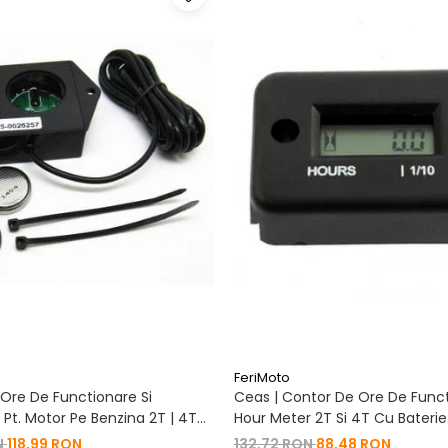
FeriMoto
Ore De Functionare Si
Ceas | Contor De Ore De Funct
Pt. Motor Pe Benzina 2T | 4T
Hour Meter 2T Si 4T Cu Baterie
De Baterie
Schimbabila Pt. Motor Pe Benzi
N
118,99 RON
132,72 RON
88,48 RON