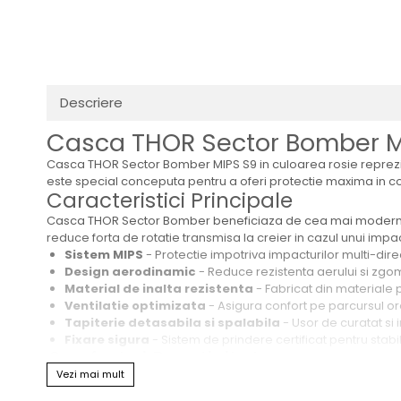
Transmisie
Distribuie
Tuning
pe
Facebook
Descriere
Casca THOR Sector Bomber MI
Casca THOR Sector Bomber MIPS S9 in culoarea rosie reprezin
este special conceputa pentru a oferi protectie maxima in con
Caracteristici Principale
Casca THOR Sector Bomber beneficiaza de cea mai moderna te
reduce forta de rotatie transmisa la creier in cazul unui impa
Sistem MIPS
- Protectie impotriva impacturilor multi-dire
Design aerodinamic
- Reduce rezistenta aerului si zgo
Material de inalta rezistenta
- Fabricat din materiale
Ventilatie optimizata
- Asigura confort pe parcursul or
Tapiterie detasabila si spalabila
- Usor de curatat si i
Fixare sigura
- Sistem de prindere certificat pentru stab
Confort si Practicitate
Vezi mai mult
Purtarea unei casci nu trebuie sa fie incomoda. Casca THOR Se
Tapiteria din interior este fabricata din materiale de calitate