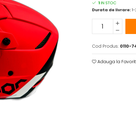
1
IN STOC
Durata de livrare:
1-
Cod Produs:
0110-7
Adauga la Favori