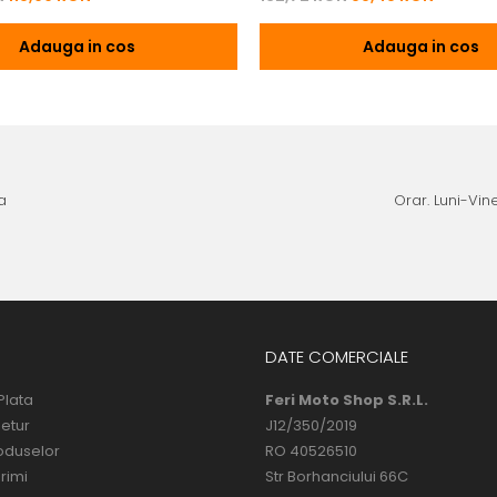
Adauga in cos
Adauga in cos
a
Orar. Luni-Vine
DATE COMERCIALE
Plata
Feri Moto Shop S.R.L.
Retur
J12/350/2019
oduselor
RO 40526510
rimi
Str Borhanciului 66C