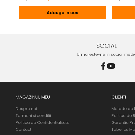
Adauga in cos
SOCIAL
Urmareste-ne in social medi
MAGAZINUL MEU
CLIENTI
Despre noi
Metode de 
Termeni si conditii
Politica de 
Politica de Confidentialitate
Garantia Pr
Contact
Tabel cu Ma