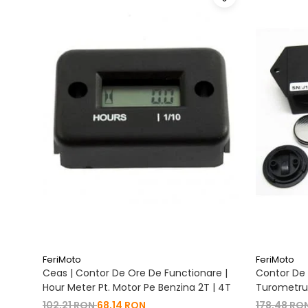
FeriMoto
FeriMoto
Ceas | Contor De Ore De Functionare |
Contor De 
Hour Meter Pt. Motor Pe Benzina 2T | 4T
Turometru 
Cu Capac 
102,21 RON
68,14 RON
178,48 RO