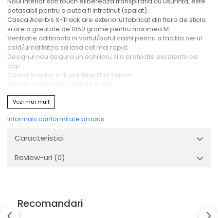
Noul interior soft touch elibereaza transpiratia cu usurinta; este
detasabil pentru a putea fi intretinut (spalat).
Casca Acerbis X-Track are exteriorul fabricat din fibra de sticla
si are o greutate de 1050 grame pentru marimea M.
Ventilatie aditionala in varful/botul castii pentru a facilita aerul
cald/umiditatea sa iasa cat mai rapid.
Designul nou asigura un echilibru si o protectie excelenta pe
cap.
Casca Acerbis X-Track Blue Fluo Yellow.
Exterior compatibil cu Neck Brace.
Inchidere Double D-ring.
Vezi mai mult
Informatii conformitate produs
Caracteristici
Review-uri
(0)
Recomandari