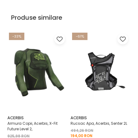
Produse similare
-33%
-61%
ACERBIS
ACERBIS
A
Armura Copii, Acerbis, X-Fit
Rucsac Apa, Acerbis, Senter 2L
Ma
Future Level 2,
X-
494,26 RON
194,00 RON
925,98 RON
2