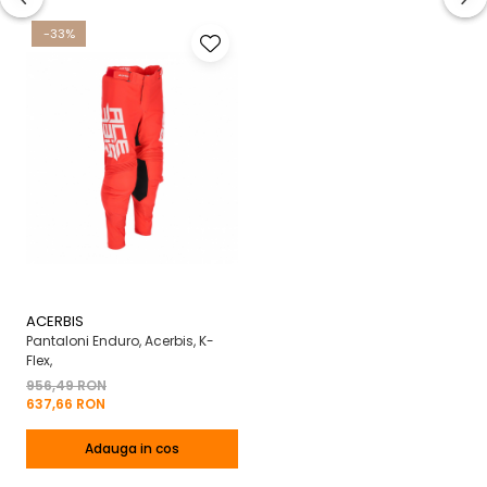
-33%
ACERBIS
Pantaloni Enduro, Acerbis, K-
Flex,
956,49 RON
637,66 RON
Adauga in cos