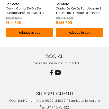
FeriMoto
FeriMoto
Fe
Ceas | Contor De Ore De
Contor De Ore De Functionare Si
Ce
Functionare | Hour Meter Pt.
Turometru Pt. Motor Pe Benzina
Fu
Motor Pe Benzina 2T | 4T
2T | 4T Cu Capac De Baterie
Cu
102,21 RON
178,48 RON
13
Mo
68,14 RON
118,99 RON
8
Adauga in cos
Adauga in cos
SOCIAL
Urmareste-ne in social media
SUPORT CLIENTI
Orar. Luni-Vineri : intre 09:00 si 16:00 / Sambata: la cerere
0774578422