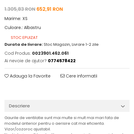
1.305,83 RON
652,91 RON
Marime
:
XS
Culoare.
:
Albastru
STOC EPUIZAT
Durata de livrare:
Stoc Magazin, Livrare 1-2 zile
Cod Produs:
0023901.462.061
Ai nevoie de ajutor?
0774578422
Adauga la Favorite
Cere informatii
Descriere
Gaurile de ventilatie sunt mai multe si mult mai mari fata de
modelul anterior pentru o aerisire cat mai eficienta.
Vizor/cozoroc ajustabil.