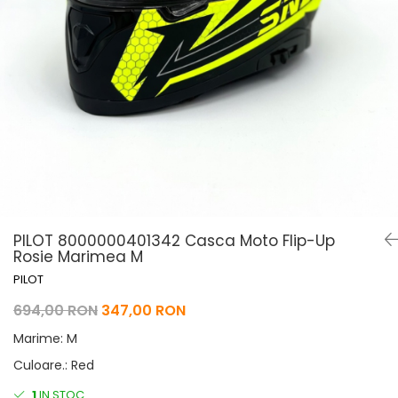
Pelerine de ploaie
Roti/Accesorii
Protectii
Ambreiaj
Rucsac/Borseta
Evacuare
Tricou / Geci / Termic
Cabluri si Conducte
Uleiuri si Lubrifianti
Filtre
Suspensii
Transmisie
Tuning
PILOT 8000000401342 Casca Moto Flip-Up
Rosie Marimea M
PILOT
694,00 RON
347,00 RON
Marime
:
M
Culoare.
:
Red
1
IN STOC