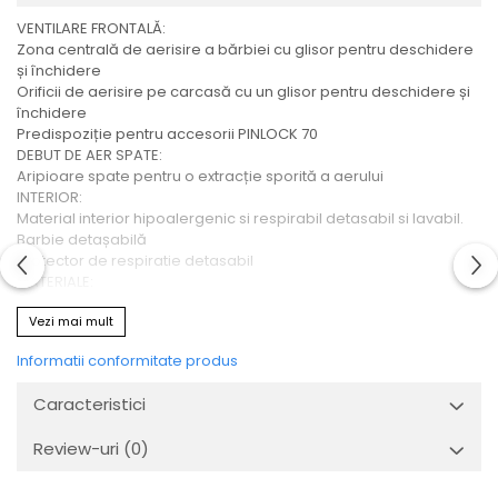
VENTILARE FRONTALĂ:
Zona centrală de aerisire a bărbiei cu glisor pentru deschidere
și închidere
Orificii de aerisire pe carcasă cu un glisor pentru deschidere și
închidere
Predispoziție pentru accesorii PINLOCK 70
DEBUT DE AER SPATE:
Aripioare spate pentru o extracție sporită a aerului
INTERIOR:
Material interior hipoalergenic si respirabil detasabil si lavabil.
Barbie detașabilă
Protector de respiratie detasabil
MATERIALE:
Carcasa: termoplastic.
Vezi mai mult
OMOLOGARE ECE/ONU 22-05
Una exterioară și una interioară
Informatii conformitate produs
Greutate 1450gr+-50 (Mărimea M).
Caracteristici
Review-uri
(0)