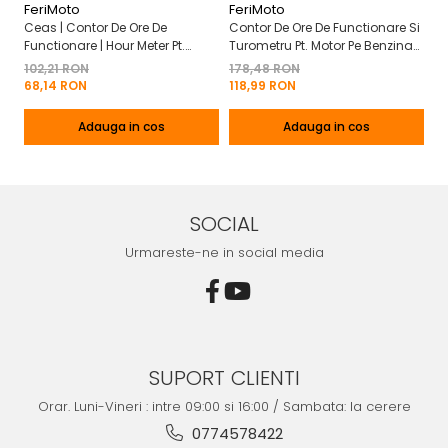
FeriMoto
FeriMoto
Fe
Ceas | Contor De Ore De
Contor De Ore De Functionare Si
Ce
Functionare | Hour Meter Pt.
Turometru Pt. Motor Pe Benzina
Fu
Motor Pe Benzina 2T | 4T
2T | 4T Cu Capac De Baterie
Cu
102,21 RON
178,48 RON
13
Mo
68,14 RON
118,99 RON
8
Adauga in cos
Adauga in cos
SOCIAL
Urmareste-ne in social media
SUPORT CLIENTI
Orar. Luni-Vineri : intre 09:00 si 16:00 / Sambata: la cerere
0774578422