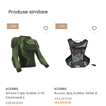
Produse similare
-33%
-61%
ACERBIS
ACERBIS
A
Armura Copii, Acerbis, X-Fit
Rucsac Apa, Acerbis, Senter 2L
Ma
Future Level 2,
X-
494,26 RON
194,00 RON
925,98 RON
2