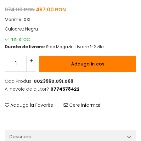
974,00 RON
487,00 RON
Marime
:
XXL
Culoare.
:
Negru
1
IN STOC
Durata de livrare:
Stoc Magazin, Livrare 1-2 zile
Adauga in cos
Cod Produs:
0023960.091.069
Ai nevoie de ajutor?
0774578422
Adauga la Favorite
Cere informatii
Descriere