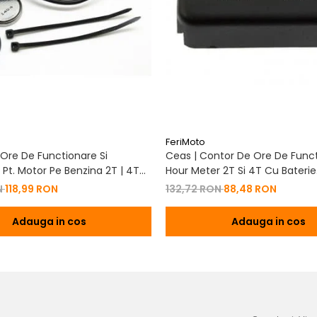
FeriMoto
Ore De Functionare Si
Ceas | Contor De Ore De Funct
Pt. Motor Pe Benzina 2T | 4T
Hour Meter 2T Si 4T Cu Baterie
De Baterie
Schimbabila Pt. Motor Pe Benzi
N
118,99 RON
132,72 RON
88,48 RON
Adauga in cos
Adauga in cos