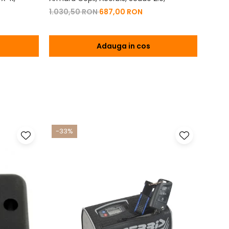
2.0,
1.030,50 RON
687,00 RON
684,
Adauga in cos
-33%
-17