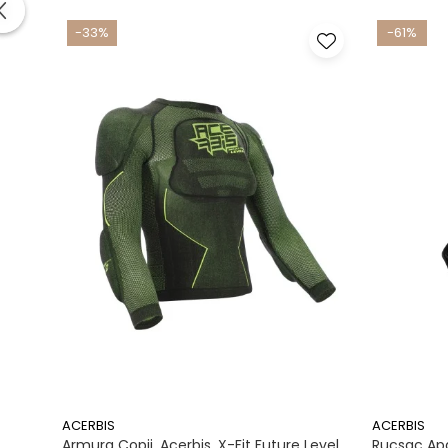
-33%
-61%
ACERBIS
ACERBIS
Armura Copii, Acerbis, X-Fit Future Level
Rucsac Apa