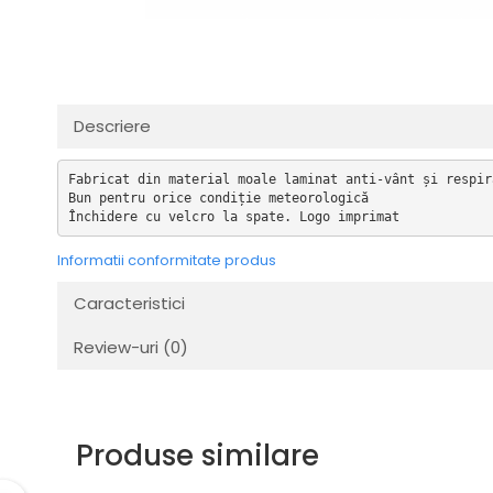
Transmisie
Distribuie
Tuning
pe
Facebook
Descriere
Fabricat din material moale laminat anti-vânt și respira
Bun pentru orice condiție meteorologică

Închidere cu velcro la spate. Logo imprimat
Informatii conformitate produs
Caracteristici
Review-uri
(0)
Produse similare