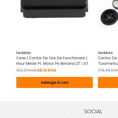
FeriMoto
FeriMoto
Ceas | Contor De Ore De Functionare |
Contor De 
Hour Meter Pt. Motor Pe Benzina 2T | 4T
Turometru 
Cu Capac 
102,21 RON
68,14 RON
178,48 RO
Adauga in cos
SOCIAL