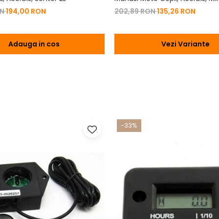
ON
194,00 RON
202,89 RON
135,26 RON
Adauga in cos
Vezi Variante
-33%