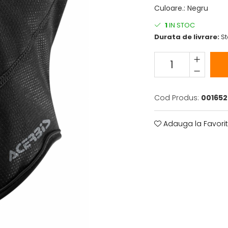
Culoare.
:
Negru
1
IN STOC
Durata de livrare:
St
Cod Produs:
001652
Adauga la Favori