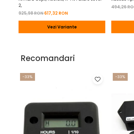
2,
494,26 R
925,98 RON
617,32 RON
Vezi Variante
Recomandari
-33%
-33%