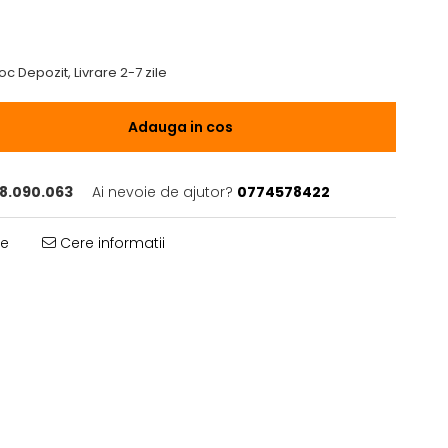
oc Depozit, Livrare 2-7 zile
Adauga in cos
8.090.063
Ai nevoie de ajutor?
0774578422
te
Cere informatii