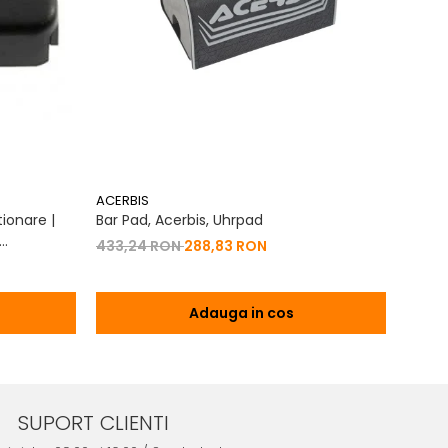
ACERBIS
ACERB
ionare |
Bar Pad, Acerbis, Uhrpad
Conto
Vibrat
433,24 RON
288,83 RON
na 2T | 4T
200,
Adauga in cos
SUPORT CLIENTI