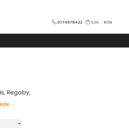
0774578422
0,00
RON
is, Regaby,
 RON