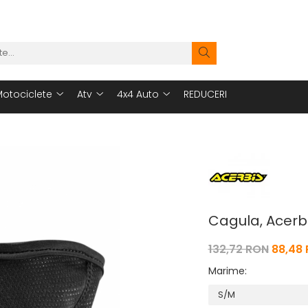
otociclete
Atv
4x4 Auto
REDUCERI
Cagula, Acerb
132,72 RON
88,48
Marime
: