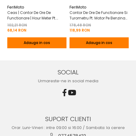
FeriMoto
FeriMoto
Fe
Ceas | Contor De Ore De
Contor De Ore De Functionare Si
Ce
Functionare | Hour Meter Pt.
Turometru Pt. Motor Pe Benzina
Fu
Motor Pe Benzina 2T | 4T
2T | 4T Cu Capac De Baterie
Cu
102,21 RON
178,48 RON
13
Mo
68,14 RON
118,99 RON
8
Adauga in cos
Adauga in cos
SOCIAL
Urmareste-ne in social media
SUPORT CLIENTI
Orar. Luni-Vineri : intre 09:00 si 16:00 / Sambata: la cerere
0774578422