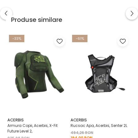
Produse similare
-33%
-61%
ACERBIS
ACERBIS
A
Armura Copii, Acerbis, X-Fit
Rucsac Apa, Acerbis, Senter 2L
Ma
Future Level 2,
X-
494,26 RON
194,00 RON