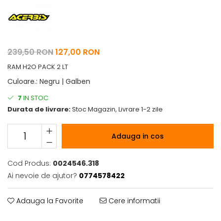
Pelerine de ploaie
Roti/Accesorii
Protectii
Ambreiaj
Rucsac/Borseta
Evacuare
Tricou / Geci / Termic
Cabluri si Conducte
239,50 RON
127,00 RON
Uleiuri si Lubrifianti
RAM H2O PACK 2 LT
Filtre
Culoare.
:
Negru | Galben
Suspensii
7
IN STOC
Durata de livrare:
Stoc Magazin, Livrare 1-2 zile
Transmisie
Tuning
Adauga in cos
Cod Produs:
0024546.318
Ai nevoie de ajutor?
0774578422
Adauga la Favorite
Cere informatii