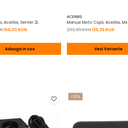
ACERBIS
, Acerbis, Senter 2L
Manusi Moto Copii, Acerbis, Mx
ON
194,00 RON
202,89 RON
135,26 RON
Adauga in cos
Vezi Variante
-33%