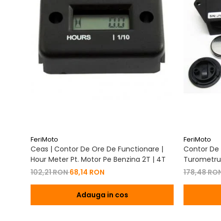
FeriMoto
FeriMoto
Ceas | Contor De Ore De Functionare |
Contor De 
Hour Meter Pt. Motor Pe Benzina 2T | 4T
Turometru 
Cu Capac 
102,21 RON
68,14 RON
178,48 RO
Adauga in cos