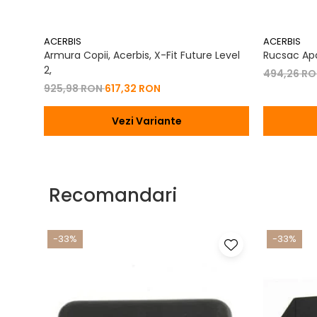
ACERBIS
ACERBIS
Armura Copii, Acerbis, X-Fit Future Level
Rucsac Apa
2,
494,26 R
925,98 RON
617,32 RON
Vezi Variante
Recomandari
-33%
-33%