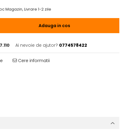
oc Magazin, Livrare 1-2 zile
Adauga in cos
7.110
Ai nevoie de ajutor?
0774578422
te
Cere informatii