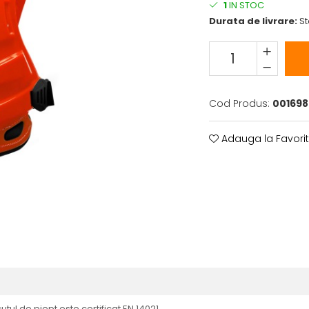
1
IN STOC
Durata de livrare:
St
Cod Produs:
001698
Adauga la Favori
utul de piept este certificat EN 14021.