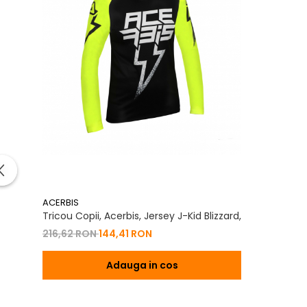
ACERBIS
Tricou Copii, Acerbis, Jersey J-Kid Blizzard,
216,62 RON
144,41 RON
Adauga in cos