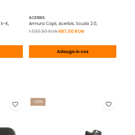
ACERBIS
ACERB
 X-K,
Armura Copii, Acerbis, Scudo 2.0,
Geaca
2.0,
1.030,50 RON
687,00 RON
684,
Adauga in cos
-33%
-17