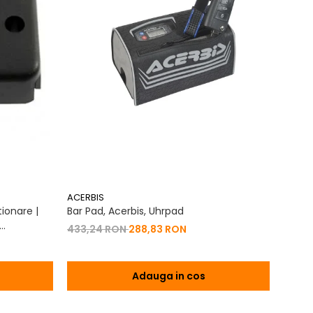
ACERBIS
ACERB
ionare |
Bar Pad, Acerbis, Uhrpad
Conto
Vibrat
433,24 RON
288,83 RON
na 2T | 4T
200,
Adauga in cos