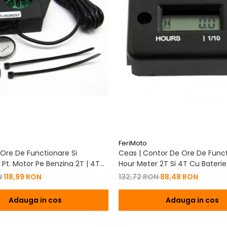
FeriMoto
Ore De Functionare Si
Ceas | Contor De Ore De Funct
Pt. Motor Pe Benzina 2T | 4T
Hour Meter 2T Si 4T Cu Baterie
De Baterie
Schimbabila Pt. Motor Pe Benzi
N
118,99 RON
132,72 RON
88,48 RON
Adauga in cos
Adauga in cos