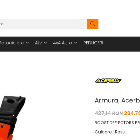
otociclete
Atv
4x4 Auto
REDUCERI
Armura, Acerbis
427,14 RON
284,7
ROOST DEFLECTORS PR
Culoare.
:
Rosu