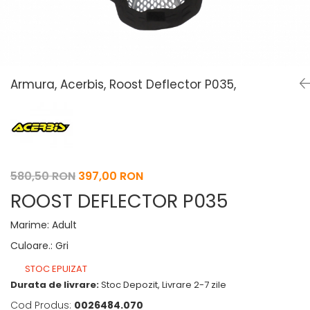
Pelerine de ploaie
Roti/Accesorii
Protectii
Ambreiaj
Rucsac/Borseta
Evacuare
Tricou / Geci / Termic
Cabluri si Conducte
Armura, Acerbis, Roost Deflector P035,
Uleiuri si Lubrifianti
Filtre
Suspensii
Transmisie
580,50 RON
397,00 RON
Tuning
ROOST DEFLECTOR P035
Marime
:
Adult
Culoare.
:
Gri
STOC EPUIZAT
Durata de livrare:
Stoc Depozit, Livrare 2-7 zile
Cod Produs:
0026484.070