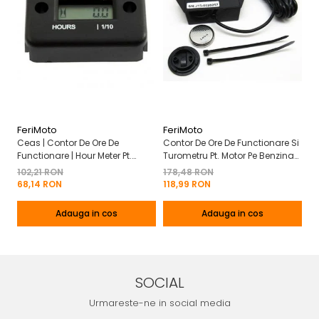
FeriMoto
FeriMoto
Fe
Ceas | Contor De Ore De
Contor De Ore De Functionare Si
Ce
Functionare | Hour Meter Pt.
Turometru Pt. Motor Pe Benzina
Fu
Motor Pe Benzina 2T | 4T
2T | 4T Cu Capac De Baterie
Cu
102,21 RON
178,48 RON
13
Mo
68,14 RON
118,99 RON
8
Adauga in cos
Adauga in cos
SOCIAL
Urmareste-ne in social media