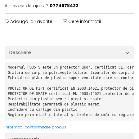
Ai nevoie de ajutor?
0774578422
Adauga la Favorite
Cere informatii
Descriere
Modernul P035 S este un protector ușor, certificat CE, care 
Grătura de corp se potrivește tuturor tipurilor de corp, dat
Echipat cu plăci de plastic super-ventilate care se conforme
PROTECTOR DE PIPT certificat EN 2003:14021 protector de pietr
PROTECTOR DE SPATE certificat EN 2003:14021 protector de piet
Protecții din plastic pentru piept și spate.

Respirabilitate garantată de plastic aerat

Inchidere cu carlige din plastic

Reglare prin elastic lateral și bretele de umăr cu reglare V
Informatii conformitate produs