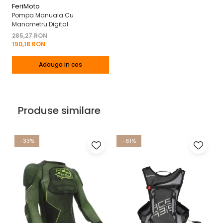
FeriMoto
Pompa Manuala Cu
Manometru Digital
285,27 RON
190,18 RON
Adauga in cos
Produse similare
-33%
-61%