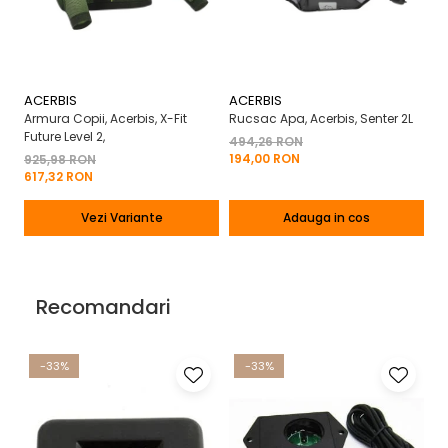
ACERBIS
ACERBIS
A
Armura Copii, Acerbis, X-Fit
Rucsac Apa, Acerbis, Senter 2L
Ci
Future Level 2,
494,26 RON
1
194,00 RON
9
925,98 RON
617,32 RON
Vezi Variante
Adauga in cos
Recomandari
-33%
-33%