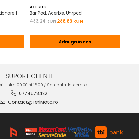
ACERBIS
ACERB
ionare |
Bar Pad, Acerbis, Uhrpad
Conto
Vibrat
433,24 RON
288,83 RON
na 2T | 4T
200,
Adauga in cos
SUPORT CLIENTI
ri : intre 09:00 si 16:00 / Sambata: la cerere
0774578422
Contact@FeriMoto.ro