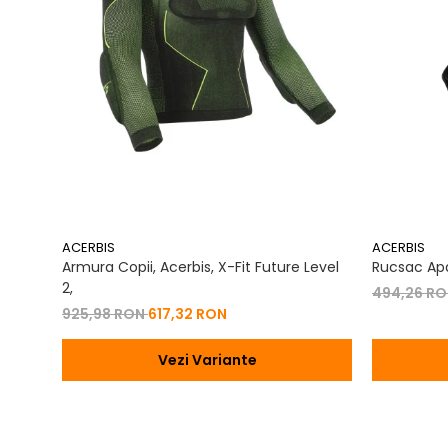
ACERBIS
ACERBIS
Armura Copii, Acerbis, X-Fit Future Level
Rucsac Apa
2,
494,26 R
925,98 RON
617,32 RON
Vezi Variante