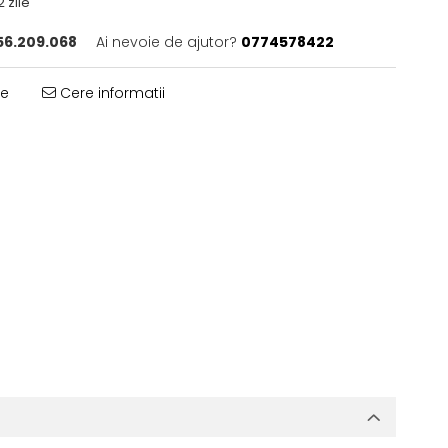
2 zile
6.209.068
Ai nevoie de ajutor?
0774578422
te
Cere informatii