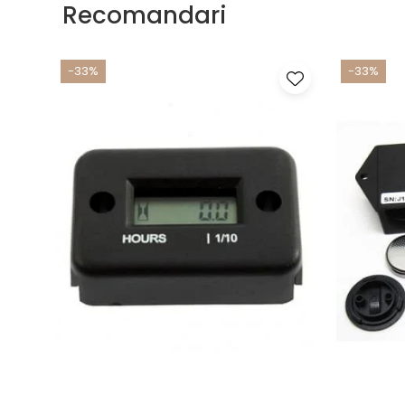
Recomandari
-33%
-33%