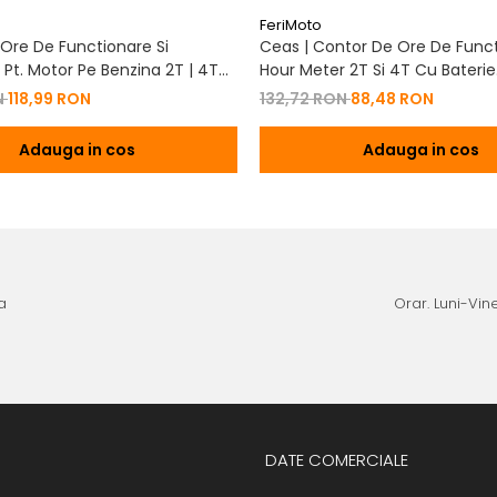
FeriMoto
Ore De Functionare Si
Ceas | Contor De Ore De Funct
Pt. Motor Pe Benzina 2T | 4T
Hour Meter 2T Si 4T Cu Baterie
De Baterie
Schimbabila Pt. Motor Pe Benzi
N
118,99 RON
132,72 RON
88,48 RON
Adauga in cos
Adauga in cos
a
Orar. Luni-Vine
DATE COMERCIALE