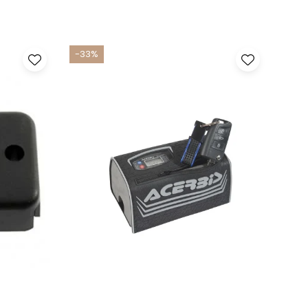
-33%
-17