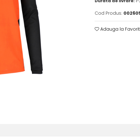
Durata de livrare:
1-
Cod Produs:
002605
Adauga la Favori