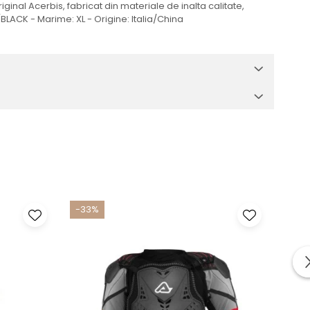
al Acerbis, fabricat din materiale de inalta calitate,
LACK - Marime: XL - Origine: Italia/China
-33%
-33