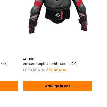
ACERBIS
ACERB
 X-K,
Armura Copii, Acerbis, Scudo 2.0,
Panta
Crigo
1.030,50 RON
687,00 RON
825,
Adauga in cos