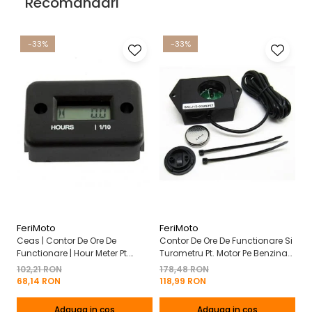
Recomandari
-33%
-33%
FeriMoto
FeriMoto
Fe
Ceas | Contor De Ore De
Contor De Ore De Functionare Si
Ce
Functionare | Hour Meter Pt.
Turometru Pt. Motor Pe Benzina
Fu
Motor Pe Benzina 2T | 4T
2T | 4T Cu Capac De Baterie
Cu
102,21 RON
178,48 RON
13
Mo
68,14 RON
118,99 RON
8
Adauga in cos
Adauga in cos