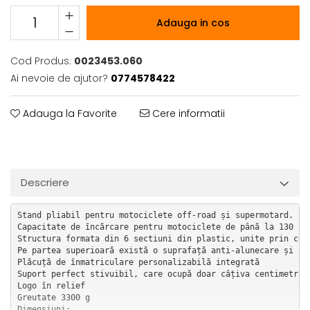
Adauga in cos
Cod Produs:
0023453.060
Ai nevoie de ajutor?
0774578422
Adauga la Favorite
Cere informatii
Descriere
Stand pliabil pentru motociclete off-road și supermotard.

Capacitate de încărcare pentru motociclete de până la 130 kg
Structura formata din 6 sectiuni din plastic, unite prin cel
Pe partea superioară există o suprafață anti-alunecare și rez
Plăcuță de înmatriculare personalizabilă integrată

Suport perfect stivuibil, care ocupă doar câțiva centimetri c
Logo în relief

Greutate 3300 g

Dimensiuni:
