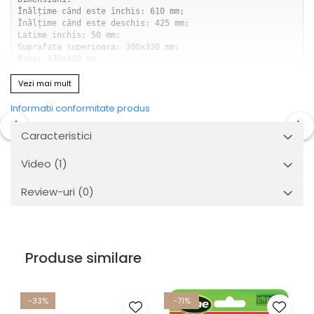
Înălțime când este închis: 610 mm;

Înălțime când este deschis: 425 mm;

Latime inchis: 50 mm;

Suprafata superioara: 300x320 mm;

Baza: 420x450 mm
Vezi mai mult
Informatii conformitate produs
Caracteristici
Video
(1)
Review-uri
(0)
Produse similare
-33%
-71%