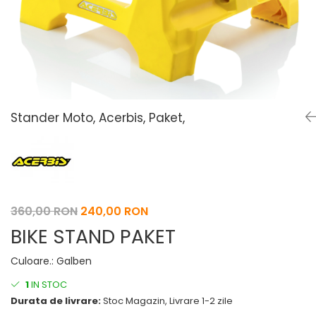
Pelerine de ploaie
Roti/Accesorii
Protectii
Ambreiaj
Rucsac/Borseta
Evacuare
Tricou / Geci / Termic
Cabluri si Conducte
Uleiuri si Lubrifianti
Filtre
Stander Moto, Acerbis, Paket,
Suspensii
Transmisie
Tuning
360,00 RON
240,00 RON
BIKE STAND PAKET
Culoare.
:
Galben
1
IN STOC
Durata de livrare:
Stoc Magazin, Livrare 1-2 zile