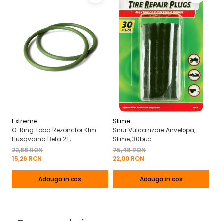
Extreme
Slime
T
O-Ring Toba Rezonator Ktm
Snur Vulcanizare Anvelopa,
Re
Husqvarna Beta 2T,
Slime, 30buc
Tw
22,88 RON
75,48 RON
9
15,26 RON
22,00 RON
6
Adauga in cos
Adauga in cos