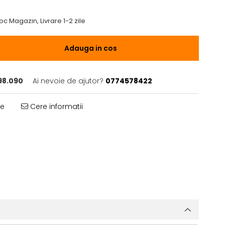
oc Magazin, Livrare 1-2 zile
Adauga in cos
98.090
Ai nevoie de ajutor?
0774578422
te
Cere informatii