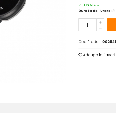
1
IN STOC
Durata de livrare:
St
Cod Produs:
00254
Adauga la Favori