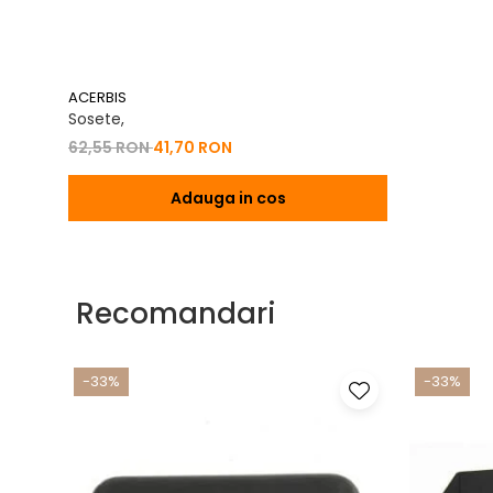
ACERBIS
Sosete,
62,55 RON
41,70 RON
Adauga in cos
Recomandari
-33%
-33%