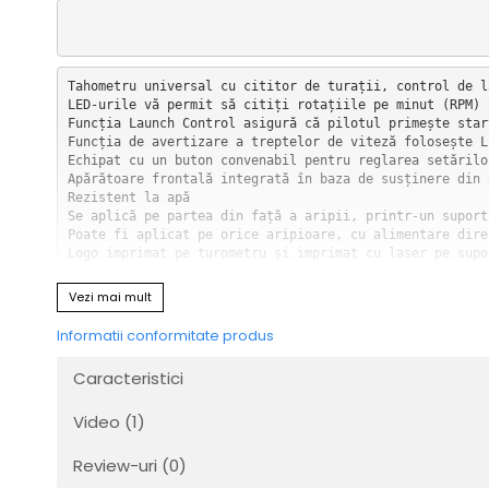
Transmisie
Tuning
Tahometru universal cu cititor de turații, control de l
LED-urile vă permit să citiți rotațiile pe minut (RPM) 
Funcția Launch Control asigură că pilotul primește star
Funcția de avertizare a treptelor de viteză folosește L
Echipat cu un buton convenabil pentru reglarea setărilo
Apărătoare frontală integrată în baza de susținere din 
Rezistent la apă

Se aplică pe partea din față a aripii, printr-un suport
Poate fi aplicat pe orice aripioare, cu alimentare dire
Logo imprimat pe turometru și imprimat cu laser pe supo
Vezi mai mult
Informatii conformitate produs
Caracteristici
Video
(1)
Review-uri
(0)