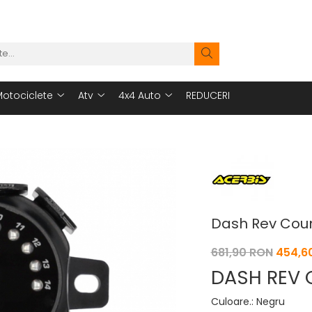
otociclete
Atv
4x4 Auto
REDUCERI
Dash Rev Coun
681,90 RON
454,6
DASH REV 
Culoare.
:
Negru