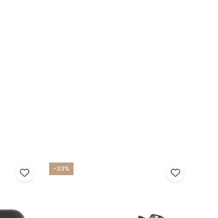
-33%
-17