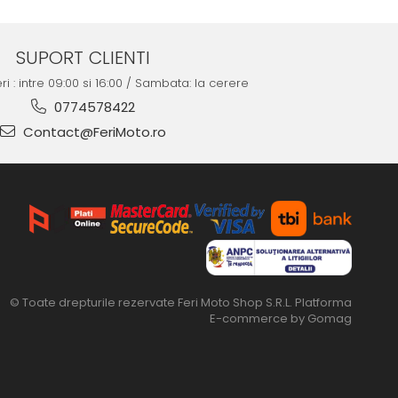
SUPORT CLIENTI
ri : intre 09:00 si 16:00 / Sambata: la cerere
0774578422
Contact@FeriMoto.ro
© Toate drepturile rezervate Feri Moto Shop S.R.L.
Platforma
E-commerce by Gomag