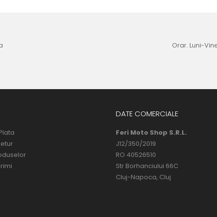
a
Orar. Luni-Vine
DATE COMERCIALE
Plata
Feri Moto Shop S.R.L.
Retur
J12/350/2019
oduselor
RO 40526510
rimi
Str Borhanciului 66C
Cluj-Napoca, Cluj