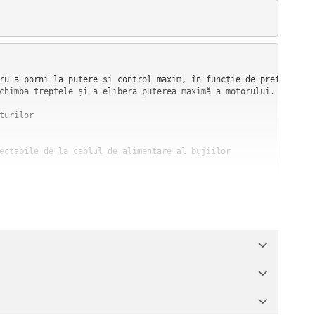
          

ru a porni la putere și control maxim, în funcție de preferințele
chimba treptele și a elibera puterea maximă a motorului. LED-uril
urilor

ectabile de la cablul de alimentare al bujiilor
