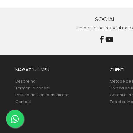
SOCIAL
Urmareste-ne in social medi
MAGAZINUL MEU
CLIENTI
Despre noi
Metode de 
Termeni si conditii
Politica de 
Politica de Confidentialitate
Garantia Pr
Contact
Tabel cu Ma