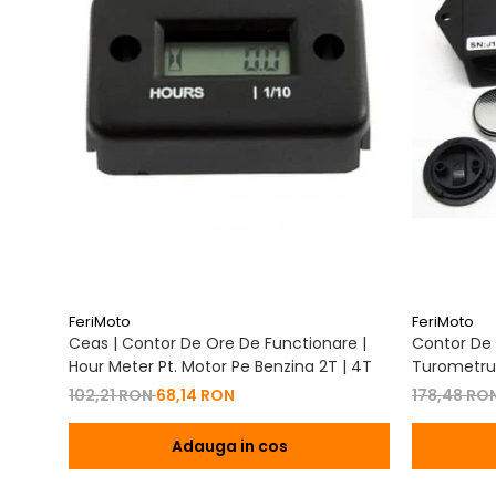
FeriMoto
FeriMoto
Ceas | Contor De Ore De Functionare |
Contor De 
Hour Meter Pt. Motor Pe Benzina 2T | 4T
Turometru 
Cu Capac 
102,21 RON
68,14 RON
178,48 RO
Adauga in cos