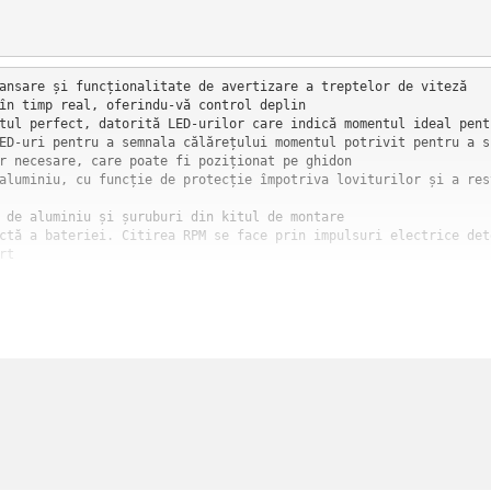
ansare și funcționalitate de avertizare a treptelor de viteză    
în timp real, oferindu-vă control deplin

tul perfect, datorită LED-urilor care indică momentul ideal pent
ED-uri pentru a semnala călărețului momentul potrivit pentru a s
r necesare, care poate fi poziționat pe ghidon

aluminiu, cu funcție de protecție împotriva loviturilor și a rest
 de aluminiu și șuruburi din kitul de montare

ctă a bateriei. Citirea RPM se face prin impulsuri electrice det
rt