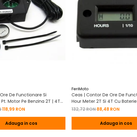
FeriMoto
Ore De Functionare Si
Ceas | Contor De Ore De Funct
Pt. Motor Pe Benzina 2T | 4T
Hour Meter 2T Si 4T Cu Baterie
De Baterie
Schimbabila Pt. Motor Pe Benzi
N
118,99 RON
132,72 RON
88,48 RON
Adauga in cos
Adauga in cos