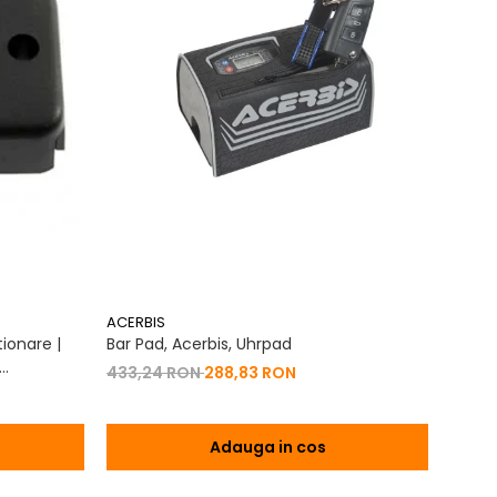
ACERBIS
ACERB
ionare |
Bar Pad, Acerbis, Uhrpad
Conto
Vibrat
433,24 RON
288,83 RON
na 2T | 4T
200,
Adauga in cos