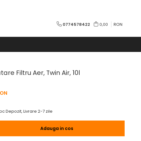
0774578422
0,00
RON
re Filtru Aer, Twin Air, 10l
RON
oc Depozit, Livrare 2-7 zile
Adauga in cos