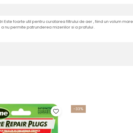
ri Este foarte util pentru curatarea filtrului de aer , fiind un volum mar
a nu permite patrunderea mizeriilor si a prafului .
-33%