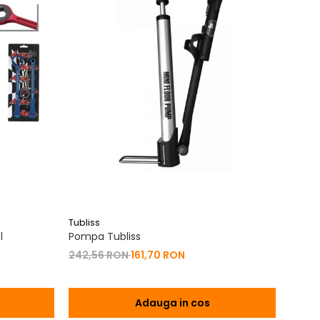
Tubliss
Slime
l
Pompa Tubliss
Kit R
242,56 RON
161,70 RON
86,9
Adauga in cos