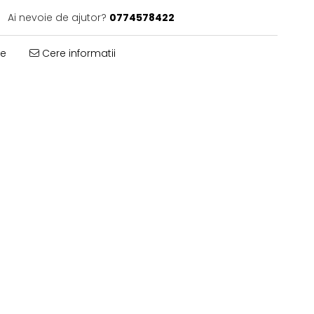
Ai nevoie de ajutor?
0774578422
te
Cere informatii