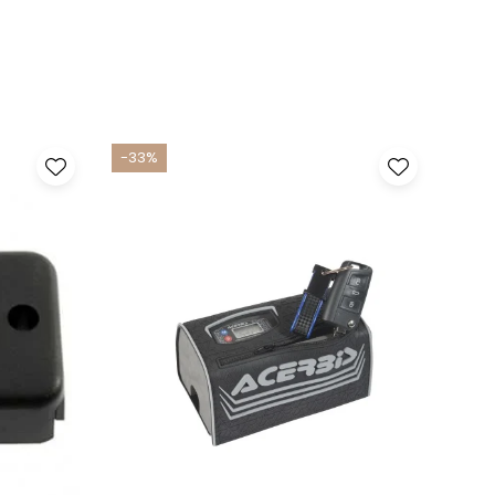
-33%
-17