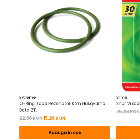
Extreme
Slime
O-Ring Toba Rezonator Ktm Husqvarna
Snur Vulca
Beta 2T,
75,48 RO
22,88 RON
15,26 RON
Adauga in cos