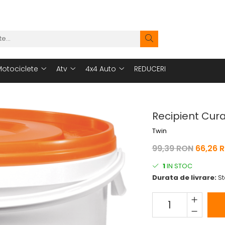
otociclete
Atv
4x4 Auto
REDUCERI
Recipient Curata
Twin
99,39 RON
66,26 
1
IN STOC
Durata de livrare:
St