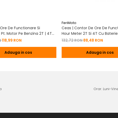
FeriMoto
Ore De Functionare Si
Ceas | Contor De Ore De Funct
Pt. Motor Pe Benzina 2T | 4T
Hour Meter 2T Si 4T Cu Baterie
De Baterie
Schimbabila Pt. Motor Pe Benzi
N
118,99 RON
132,72 RON
88,48 RON
Adauga in cos
Adauga in cos
a
Orar. Luni-Vine