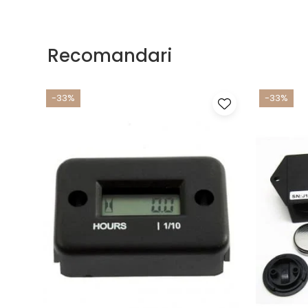
Recomandari
-33%
-33%