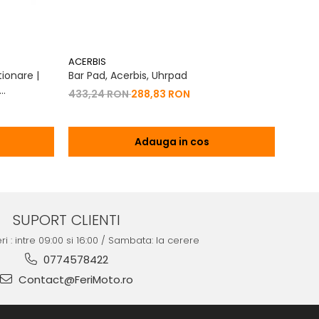
ACERBIS
ACERB
ionare |
Bar Pad, Acerbis, Uhrpad
Conto
Vibrat
433,24 RON
288,83 RON
na 2T | 4T
200,
Adauga in cos
SUPORT CLIENTI
ri : intre 09:00 si 16:00 / Sambata: la cerere
0774578422
Contact@FeriMoto.ro