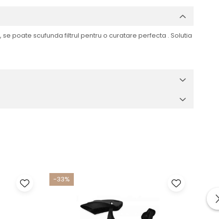
e, se poate scufunda filtrul pentru o curatare perfecta . Solutia
-33%
-33