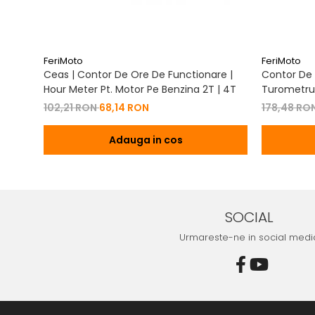
FeriMoto
FeriMoto
Ceas | Contor De Ore De Functionare |
Contor De 
Hour Meter Pt. Motor Pe Benzina 2T | 4T
Turometru 
Cu Capac 
102,21 RON
68,14 RON
178,48 RO
Adauga in cos
SOCIAL
Urmareste-ne in social medi