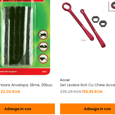
Accel
nizare Anvelopa, Slime, 30buc
Set Leviere Roti Cu Cheie Acce
N
22,00 RON
235,28 RON
156,85 RON
Adauga in cos
Adauga in cos