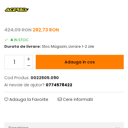
Pelerine de ploaie
Roti/Accesorii
Protectii
Ambreiaj
Rucsac/Borseta
Evacuare
Tricou / Geci / Termic
Cabluri si Conducte
424,09 RON
282,73 RON
Uleiuri si Lubrifianti
4
IN STOC
Filtre
Durata de livrare:
Stoc Magazin, Livrare 1-2 zile
Suspensii
Adauga in cos
Transmisie
Tuning
Cod Produs:
0022505.090
Ai nevoie de ajutor?
0774578422
Adauga la Favorite
Cere informatii
Descriere