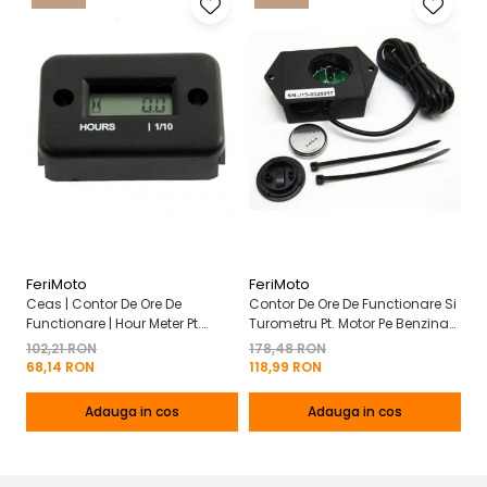
FeriMoto
FeriMoto
Fe
Ceas | Contor De Ore De
Contor De Ore De Functionare Si
Ce
Functionare | Hour Meter Pt.
Turometru Pt. Motor Pe Benzina
Fu
Motor Pe Benzina 2T | 4T
2T | 4T Cu Capac De Baterie
Cu
102,21 RON
178,48 RON
13
Mo
68,14 RON
118,99 RON
8
Adauga in cos
Adauga in cos