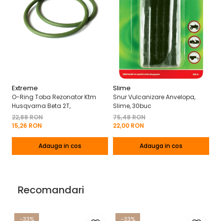
Extreme
Slime
T
O-Ring Toba Rezonator Ktm
Snur Vulcanizare Anvelopa,
Re
Husqvarna Beta 2T,
Slime, 30buc
Tw
22,88 RON
75,48 RON
9
15,26 RON
22,00 RON
6
Adauga in cos
Adauga in cos
Recomandari
-33%
-33%