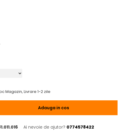
4
oc Magazin, Livrare 1-2 zile
Adauga in cos
.011.016
Ai nevoie de ajutor?
0774578422