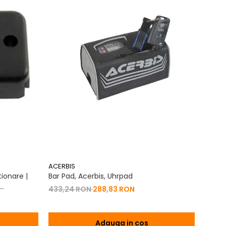
ACERBIS
ACERB
ionare |
Bar Pad, Acerbis, Uhrpad
Conto
Vibrat
433,24 RON
288,83 RON
na 2T | 4T
200,
Adauga in cos