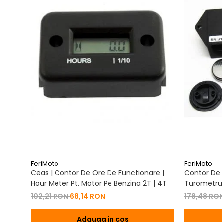
FeriMoto
FeriMoto
Ceas | Contor De Ore De Functionare |
Contor De 
Hour Meter Pt. Motor Pe Benzina 2T | 4T
Turometru 
Cu Capac 
102,21 RON
68,14 RON
178,48 RO
Adauga in cos