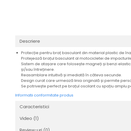
Transmisie
Tuning
Descriere
Protecție pentru braț basculant din material plastic de îna
Protejează brațul basculant al motocicletei de impacturile
Sistem de atașare care folosește magneți și benzi elasti
și/sau întreținere.
Reasamblare intuitivă și imediată în câteva secunde.
Design curat care urmează linia originală și permite perso
Se potrivește perfect pe brațul oscilant cu spațiu amplu
Informatii conformitate produs
Caracteristici
Video
(1)
Review-uri
(0)