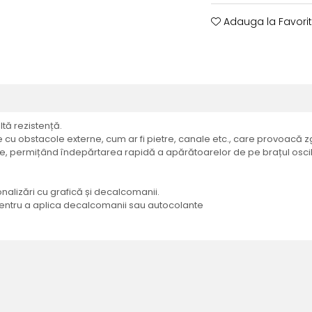
Adauga la Favori
ltă rezistență.
 cu obstacole externe, cum ar fi pietre, canale etc., care provoacă zg
ce, permițând îndepărtarea rapidă a apărătoarelor de pe brațul oscil
nalizări cu grafică și decalcomanii.
 pentru a aplica decalcomanii sau autocolante