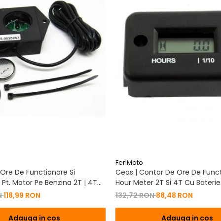
FeriMoto
Ore De Functionare Si
Ceas | Contor De Ore De Funct
Pt. Motor Pe Benzina 2T | 4T
Hour Meter 2T Si 4T Cu Baterie
De Baterie
Schimbabila Pt. Motor Pe Benzi
N
118,99 RON
132,72 RON
88,48 RON
Adauga in cos
Adauga in cos