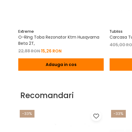
Extreme
Tubliss
O-Ring Toba Rezonator Ktm Husqvarna
Carcasa Tu
Beta 2T,
405,00 R
22,88 RON
15,26 RON
Adauga in cos
Recomandari
-33%
-33%