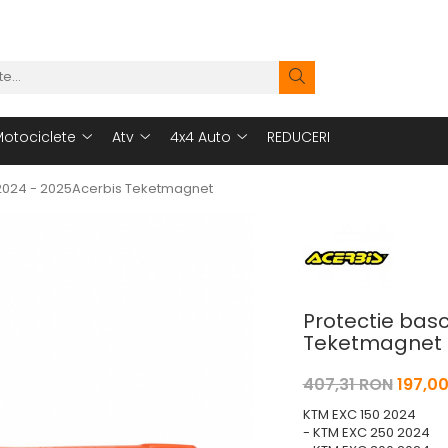
otociclete
Atv
4x4 Auto
REDUCERI
 2024 - 2025Acerbis Teketmagnet
Protectie bas
Teketmagnet
407,31 RON
197,0
KTM EXC 150 2024
- KTM EXC 250 2024