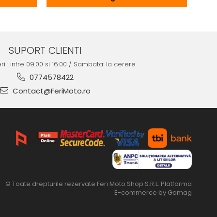
SUPORT CLIENTI
ri : intre 09:00 si 16:00 / Sambata: la cerere
0774578422
Contact@FeriMoto.ro
© Toate drepturile rezervate Feri Moto Shop S.R.L.
Platforma
E-commerce by Gomag