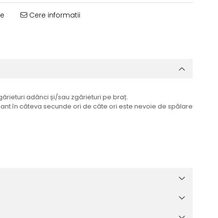
te
Cere informatii
ârieturi adânci și/sau zgârieturi pe braț.
ant în câteva secunde ori de câte ori este nevoie de spălare