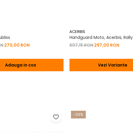
ACERBIS
bliss
Handguard Moto, Acerbis, Rally
ON
270,00 RON
607,15 RON
297,00 RON
Adauga in cos
Vezi Variante
-33%