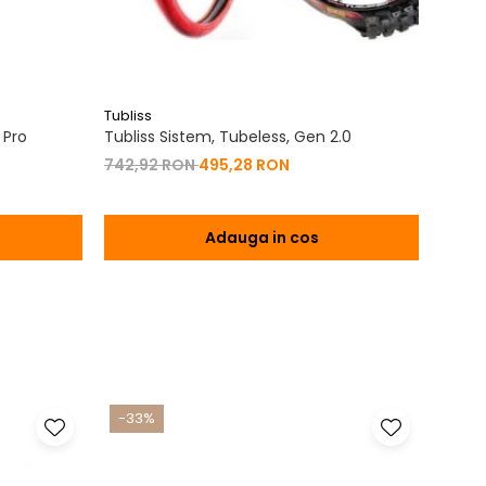
Tubliss
Tublis
 Pro
Tubliss Sistem, Tubeless, Gen 2.0
Camer
742,92 RON
495,28 RON
143,4
Adauga in cos
-33%
-17