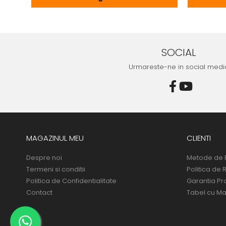
SOCIAL
Urmareste-ne in social medi
MAGAZINUL MEU
CLIENTI
Despre noi
Metode de 
Termeni si conditii
Politica de 
Politica de Confidentialitate
Garantia Pr
Contact
Tabel cu Ma