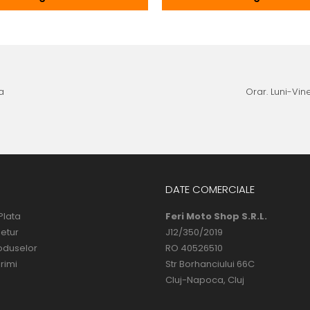
a
Orar. Luni-Vine
DATE COMERCIALE
Plata
Feri Moto Shop S.R.L.
Retur
J12/350/2019
oduselor
RO 40526510
rimi
Str Borhanciului 66C
Cluj-Napoca, Cluj