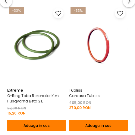
-33%
-33%
Extreme
Tubliss
A
O-Ring Toba Rezonator Ktm
Carcasa Tubliss
Ha
Husqvarna Beta 2T,
Br
405,00 RON
270,00 RON
22,88 RON
3
15,26 RON
18
Adauga in cos
Adauga in cos