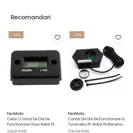
Recomandari
-33%
-33%
FeriMoto
FeriMoto
Fe
Ceas | Contor De Ore De
Contor De Ore De Functionare Si
Ce
Functionare | Hour Meter Pt.
Turometru Pt. Motor Pe Benzina
Fu
Motor Pe Benzina 2T | 4T
2T | 4T Cu Capac De Baterie
Cu
102,21 RON
178,48 RON
13