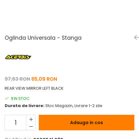
Pelerine de ploaie
Roti/Accesorii
Protectii
Ambreiaj
Rucsac/Borseta
Evacuare
Tricou / Geci / Termic
Cabluri si Conducte
Oglinda Universala - Stanga
Uleiuri si Lubrifianti
Filtre
Suspensii
Transmisie
97,63 RON
65,09 RON
Tuning
REAR VIEW MIRROR LEFT BLACK
1
IN STOC
Durata de livrare:
Stoc Magazin, Livrare 1-2 zile
Adauga in cos