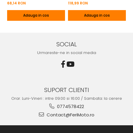
Mo
68,14 RON
118,99 RON
8
Adauga in cos
Adauga in cos
SOCIAL
Urmareste-ne in social media
SUPORT CLIENTI
Orar. Luni-Vineri : intre 09:00 si 16:00 / Sambata: la cerere
0774578422
Contact@FeriMoto.ro