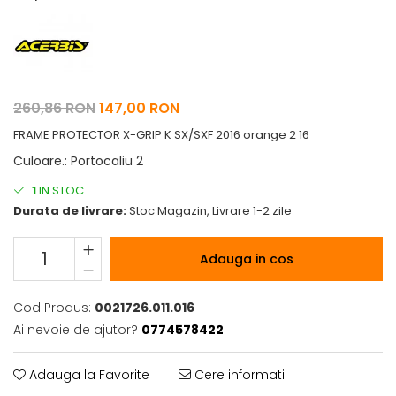
Pelerine de ploaie
Roti/Accesorii
Protectii
Ambreiaj
Rucsac/Borseta
Evacuare
Tricou / Geci / Termic
Cabluri si Conducte
260,86 RON
147,00 RON
Uleiuri si Lubrifianti
FRAME PROTECTOR X-GRIP K SX/SXF 2016 orange 2 16
Filtre
Culoare.
:
Portocaliu 2
Suspensii
1
IN STOC
Transmisie
Durata de livrare:
Stoc Magazin, Livrare 1-2 zile
Tuning
Adauga in cos
Cod Produs:
0021726.011.016
Ai nevoie de ajutor?
0774578422
Adauga la Favorite
Cere informatii