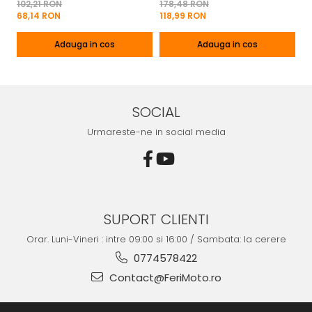
Motor Pe Benzina 2T | 4T
2T | 4T Cu Capac De Baterie
Cu
102,21 RON
178,48 RON
13
Mo
68,14 RON
118,99 RON
8
Adauga in cos
Adauga in cos
SOCIAL
Urmareste-ne in social media
SUPORT CLIENTI
Orar. Luni-Vineri : intre 09:00 si 16:00 / Sambata: la cerere
0774578422
Contact@FeriMoto.ro