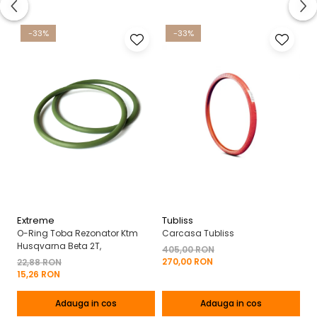
-33%
-33%
Extreme
Tubliss
A
O-Ring Toba Rezonator Ktm
Carcasa Tubliss
Ha
Husqvarna Beta 2T,
Br
405,00 RON
270,00 RON
22,88 RON
3
15,26 RON
18
Adauga in cos
Adauga in cos