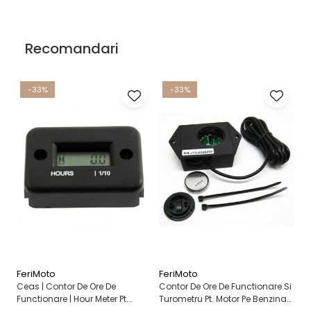
Recomandari
-33%
-33%
FeriMoto
FeriMoto
Fe
Ceas | Contor De Ore De
Contor De Ore De Functionare Si
Ce
Functionare | Hour Meter Pt.
Turometru Pt. Motor Pe Benzina
Fu