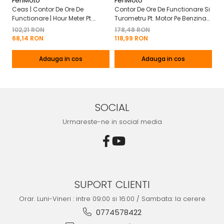
FeriMoto
FeriMoto
Fe
Ceas | Contor De Ore De
Contor De Ore De Functionare Si
Ce
Functionare | Hour Meter Pt.
Turometru Pt. Motor Pe Benzina
Fu
Motor Pe Benzina 2T | 4T
2T | 4T Cu Capac De Baterie
Cu
102,21 RON
178,48 RON
13
Mo
68,14 RON
118,99 RON
8
Adauga in cos
Adauga in cos
SOCIAL
Urmareste-ne in social media
SUPORT CLIENTI
Orar. Luni-Vineri : intre 09:00 si 16:00 / Sambata: la cerere
0774578422