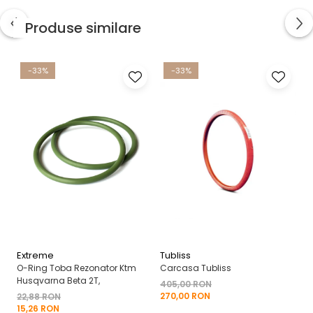
Produse similare
-33%
-33%
Extreme
Tubliss
A
O-Ring Toba Rezonator Ktm
Carcasa Tubliss
Ha
Husqvarna Beta 2T,
Pr
405,00 RON
270,00 RON
22,88 RON
60
15,26 RON
2