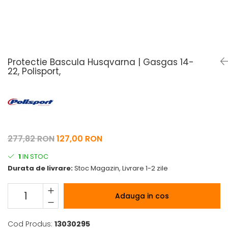
Pelerine de ploaie
Roti/Accesorii
Protectii
Ambreiaj
Rucsac/Borseta
Evacuare
Tricou / Geci / Termic
Cabluri si Conducte
Protectie Bascula Husqvarna | Gasgas 14-
Uleiuri si Lubrifianti
22, Polisport,
Filtre
Suspensii
Transmisie
Tuning
277,82 RON
127,00 RON
1
IN STOC
Durata de livrare:
Stoc Magazin, Livrare 1-2 zile
Adauga in cos
Cod Produs:
13030295