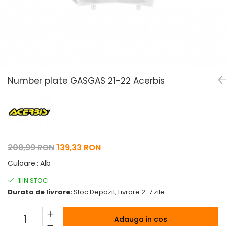
Pelerine de ploaie
Roti/Accesorii
Protectii
Ambreiaj
Rucsac/Borseta
Evacuare
Tricou / Geci / Termic
Cabluri si Conducte
Uleiuri si Lubrifianti
Number plate GASGAS 21-22 Acerbis
Filtre
Suspensii
Transmisie
Tuning
208,99 RON
139,33 RON
Culoare.
:
Alb
1
IN STOC
Durata de livrare:
Stoc Depozit, Livrare 2-7 zile
Adauga in cos