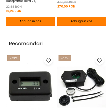
Husqvarna Beta 2T,
Pr
405,00 RON
270,00 RON
22,88 RON
60
15,26 RON
2
Adauga in cos
Adauga in cos
Recomandari
-33%
-33%