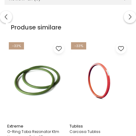
Produse similare
-33%
-33%
Extreme
Tubliss
A
O-Ring Toba Rezonator Ktm
Carcasa Tubliss
Ha