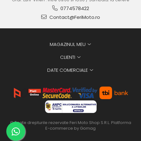
0774578422
Contact@FeriMoto.ro
MAGAZINUL MEU
CLIENTI
DATE COMERCIALE
© Toate drepturile rezervate Feri Moto Shop S.R.L.
Platforma
E-commerce by Gomag