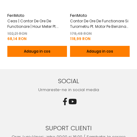
FeriMoto
FeriMoto
Fe
Ceas | Contor De Ore De
Contor De Ore De Functionare Si
Ce
Functionare | Hour Meter Pt.
Turometru Pt. Motor Pe Benzina
Fu
Motor Pe Benzina 2T | 4T
2T | 4T Cu Capac De Baterie
Cu
102,21 RON
178,48 RON
13
Mo
68,14 RON
118,99 RON
8
Adauga in cos
Adauga in cos
SOCIAL
Urmareste-ne in social media
SUPORT CLIENTI
Orar. Luni-Vineri : intre 09:00 si 16:00 / Sambata: la cerere