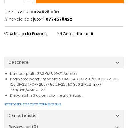
Cod Produs:
0024628.030
Ai nevoie de ajutor?
0774578422
Adauga la Favorite
Cere informatii
Descriere
Number plate GAS GAS 21-21 Acerbis
Potriveste pentru modelele GAS GAS EC 250/300 21-22 , MC
125 21-22, MC-F 250/450 21-22 , EX 300 21-22 , EX-F
250/350/450 21-22.
Disponibil in 3 culori : alb , negru si rosu .
Informatii conformitate produs
Caracteristici
Review-uri
(0)