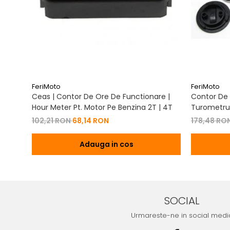
FeriMoto
FeriMoto
Ceas | Contor De Ore De Functionare |
Contor De 
Hour Meter Pt. Motor Pe Benzina 2T | 4T
Turometru 
Cu Capac 
102,21 RON
68,14 RON
178,48 RO
Adauga in cos
SOCIAL
Urmareste-ne in social medi