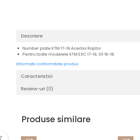
Transmisie
Distribuie
Tuning
pe
Facebook
Descriere
Number plate KTM 17-19 Acerbis Raptor.
Pentru toate modelele KTM EXC 17-19, SX 16-18.
Informatii conformitate produs
Caracteristici
Review-uri
(0)
Produse similare