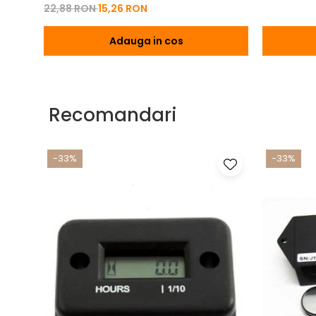
22,88 RON
15,26 RON
Adauga in cos
Recomandari
-33%
-33%