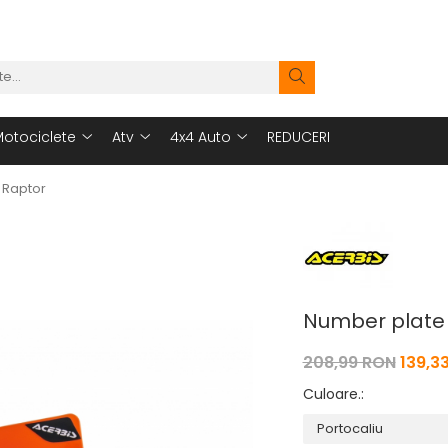
otociclete
Atv
4x4 Auto
REDUCERI
 Raptor
Number plate 
208,99 RON
139,3
Culoare.
: