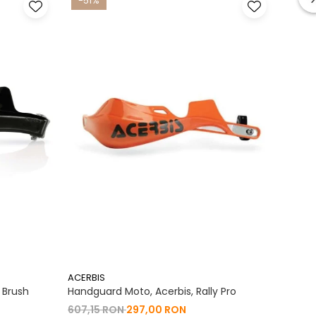
-51%
-33
ACERBIS
Tublis
 Brush
Handguard Moto, Acerbis, Rally Pro
Tublis
607,15 RON
297,00 RON
742,