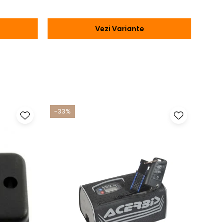
Vezi Variante
-33%
-17