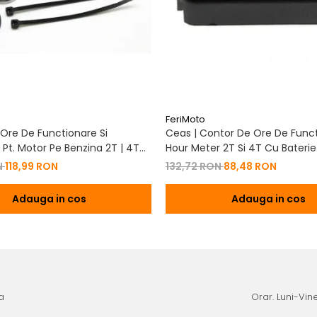
FeriMoto
Ore De Functionare Si
Ceas | Contor De Ore De Funct
Pt. Motor Pe Benzina 2T | 4T
Hour Meter 2T Si 4T Cu Baterie
De Baterie
Schimbabila Pt. Motor Pe Benzi
N
118,99 RON
132,72 RON
88,48 RON
Adauga in cos
Adauga in cos
a
Orar. Luni-Vine