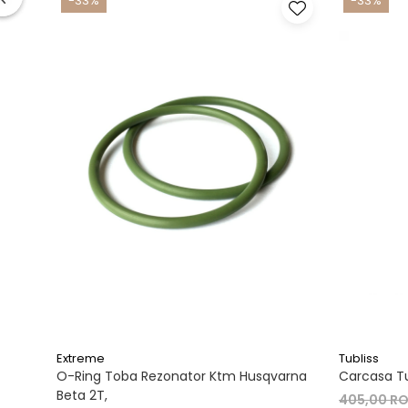
-33%
-33%
Extreme
Tubliss
O-Ring Toba Rezonator Ktm Husqvarna
Carcasa Tu
Beta 2T,
405,00 R