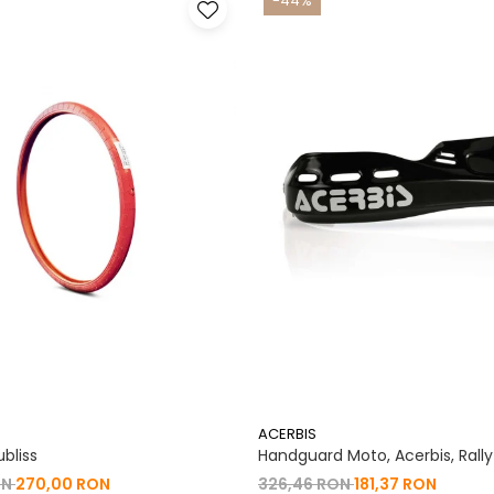
-44%
ACERBIS
bliss
Handguard Moto, Acerbis, Rally
ON
270,00 RON
326,46 RON
181,37 RON