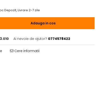
oc Depozit, Livrare 2-7 zile
Adauga in cos
3.010
Ai nevoie de ajutor?
0774578422
te
Cere informatii