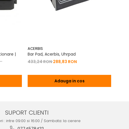
ACERBIS
ACERB
ionare |
Bar Pad, Acerbis, Uhrpad
Conto
Vibrat
433,24 RON
288,83 RON
na 2T | 4T
200,
Adauga in cos
SUPORT CLIENTI
ri : intre 09:00 si 16:00 / Sambata: la cerere
0774578422