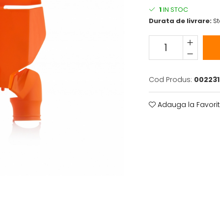
1
IN STOC
Durata de livrare:
St
Cod Produs:
002231
Adauga la Favori