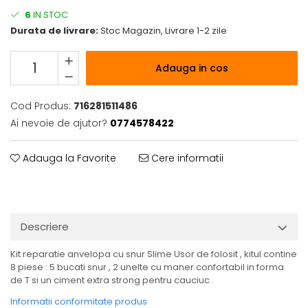
6
IN STOC
Durata de livrare:
Stoc Magazin, Livrare 1-2 zile
Adauga in cos
Cod Produs:
716281511486
Ai nevoie de ajutor?
0774578422
Adauga la Favorite
Cere informatii
Descriere
Kit reparatie anvelopa cu snur Slime Usor de folosit , kitul contine
8 piese : 5 bucati snur , 2 unelte cu maner confortabil in forma
de T si un ciment extra strong pentru cauciuc .
Informatii conformitate produs