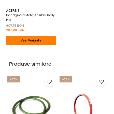
ACERBIS
Handguard Moto, Acerbis, Rally
Pro
607,15 RON
297,00 RON
Vezi Variante
Produse similare
-33%
-33%