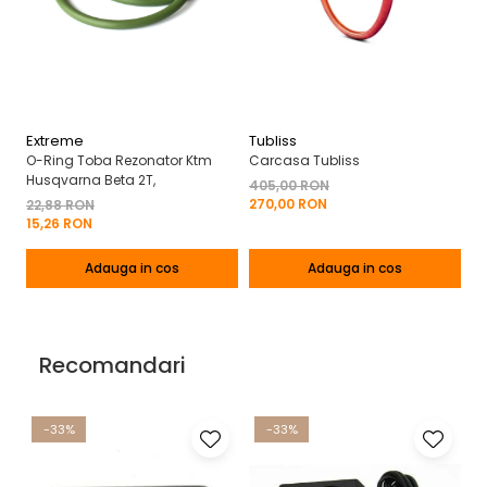
Extreme
Tubliss
A
O-Ring Toba Rezonator Ktm
Carcasa Tubliss
Ha
Husqvarna Beta 2T,
Pr
405,00 RON
270,00 RON
22,88 RON
60
15,26 RON
2
Adauga in cos
Adauga in cos
Recomandari
-33%
-33%