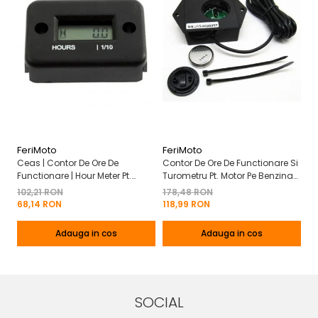
FeriMoto
FeriMoto
Fe
Ceas | Contor De Ore De
Contor De Ore De Functionare Si
Ce
Functionare | Hour Meter Pt.
Turometru Pt. Motor Pe Benzina
Fu
Motor Pe Benzina 2T | 4T
2T | 4T Cu Capac De Baterie
Cu
102,21 RON
178,48 RON
13
Mo
68,14 RON
118,99 RON
8
Adauga in cos
Adauga in cos
SOCIAL